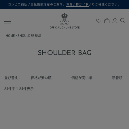
コンビニ前払い支払期限短縮のご案内。
お買い物ガイド
よりご確認ください。
検索
OFFICIAL ONLINE STORE
HOME
SHOULDER BAG
SHOULDER BAG
並び替え
価格が安い順
価格が高い順
新着順
84
件中
1
-
84
件表示