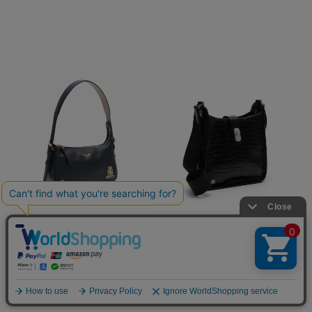
26WS01007
24SC110211CRA
クラシックアニルブリロ/ソフトワン
マットクロコダイル/アールデコデイ
ショルダー28cm
リークロスボディ
¥
¥
102,300
税込
825,000
税込