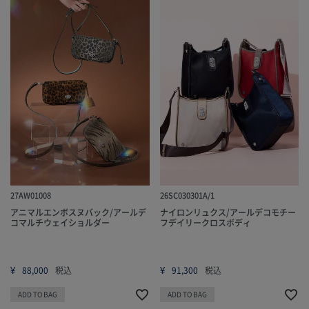
27AW01008
26SC030301A/1
アニマルエンボスヌバック/アールデ
ナイロンリュクス/アールデコモチー
コマルチウェイショルダー
フデイリークロスボディ
¥
¥
88,000
税込
91,300
税込
ADD TO BAG
ADD TO BAG