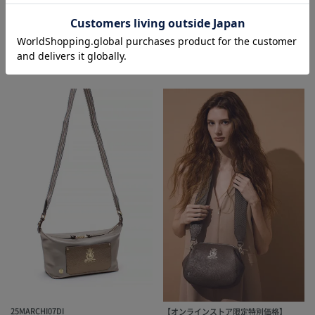
¥
66,000
税込
¥
104,500
税込
ADD TO BAG
ADD TO BAG
25MARCHI07DI
【オンラインストア限定特別価格】