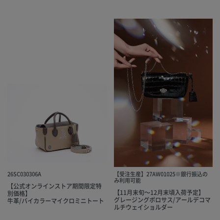
26SC030306A
【受注生産】27AW01025※銀行振込の
み利用可能
【公式オンラインストア期間限定特
【11月末旬～12月末頃入荷予定】
別価格】
グレージングポロサス/アールデコマ
牛革/バイカラーマイクロミニトート
ルチウェイショルダー