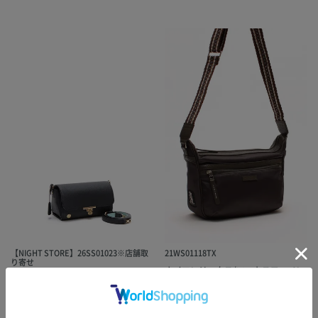
【NIGHT STORE】26SS01023※店舗取
21WS01118TX
り寄せ
ナイロンリュクス/マーキスワッペン
モーツァルト/バイカラーラウンドク
ショルダー
ラッチショルダー