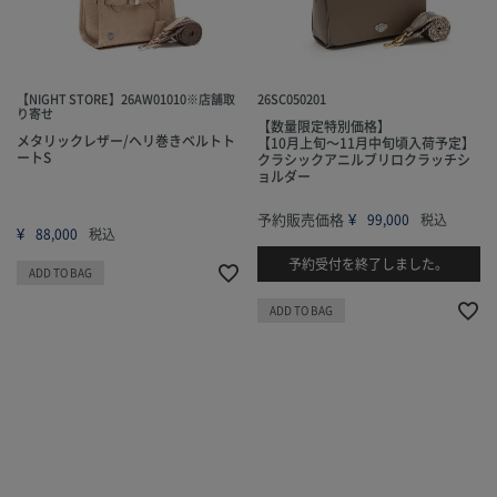
【NIGHT STORE】26AW01010※店舗取
26SC050201
り寄せ
【数量限定特別価格】
メタリックレザー/ヘリ巻きベルトト
【10月上旬～11月中旬頃入荷予定】
ートS
クラシックアニルブリロクラッチシ
ョルダー
予約販売価格
¥
99,000
税込
¥
88,000
税込
予約受付を終了しました。
ADD TO BAG
ADD TO BAG