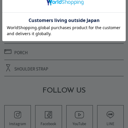
CARD CASE
CLUTCH BAG
COIN PURSE
PORCH
SHOULDER STRAP
FOLLOW US
YouTube
LINE
Instagram
Facebook