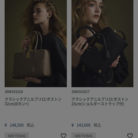
26WS01018
26WS01017
クラシックアニルブリロ/ボストン
クラシックアニルブリロ/ボストン
32cm(Dカン+)
25cm(ショルダーストラップ付)
¥
¥
148,500
税込
143,000
税込
ADD TO BAG
ADD TO BAG