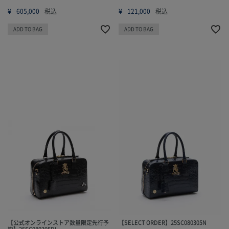
¥
¥
605,000
税込
121,000
税込
ADD TO BAG
ADD TO BAG
【公式オンラインストア数量限定先行予
【SELECT ORDER】25SC080305N
約】25SC080305DI