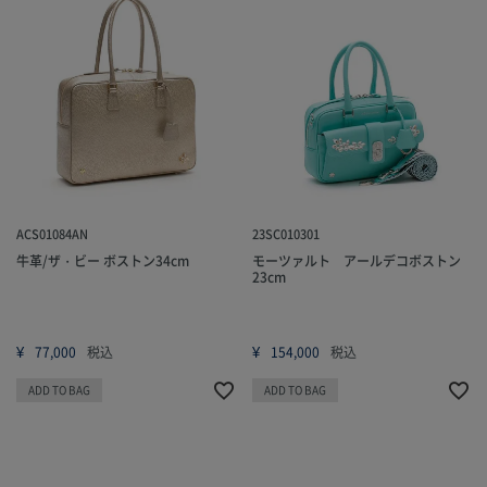
ACS01084AN
23SC010301
牛革/ザ・ビー ボストン34cm
モーツァルト アールデコボストン
23cm
¥
¥
77,000
税込
154,000
税込
ADD TO BAG
ADD TO BAG