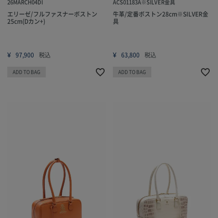
26MARCH04DI
ACS01183A※SILVER金具
エリーゼ/フルファスナーボストン
牛革/定番ボストン28cm※SILVER金
25cm(Dカン+)
具
¥
¥
97,900
税込
63,800
税込
ADD TO BAG
ADD TO BAG