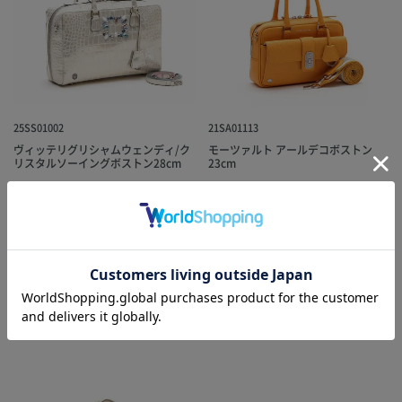
25SS01002
21SA01113
ヴィッテリグリシャムウェンディ/ク
モーツァルト アールデコボストン
リスタルソーイングボストン28cm
23cm
¥
¥
132,000
税込
132,000
税込
ADD TO BAG
ADD TO BAG