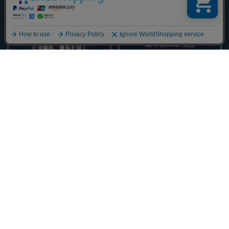
SHIPPING INFO
全国送料無料
海外への発送について
OVERSEA ORDERS AND SHIPPING
海外网购和海外送货
※沖縄県、離島を除く
返品交換について
・不良品・破損および発送ミスなど当方による返品・交換の場合
責任を持って、ご返金・または交換にて対応致します。
・お客様都合による返品・交換の場合
当店では商品の品質・管理に万全を期しており、実際の商品に限りなく近い
商品紹介を心掛けておりますが、お使いのネット環境によっては、色・サイ
ズ・素材などがお客様の商品イメージと異なる可能性もございますこと、ご
了承願います。
「思ったイメージと違う」、「サイズが合わない」などお客様の都合で返
品・交換される場合は、未使用の場合のみ商品到着後７日以内に弊社へ、お
電話またはメールにて返品理由をご連絡ください。
返品・交換について詳細はこちら
Copyright A.D.M.J - Accessoires De Mademoiselle Limited Company - All