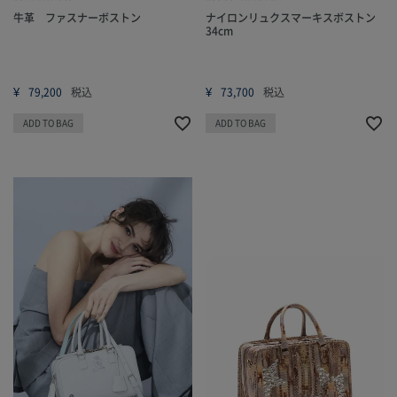
牛革 ファスナーボストン
ナイロンリュクスマーキスボストン
34cm
¥
¥
79,200
税込
73,700
税込
ADD TO BAG
ADD TO BAG