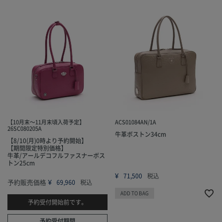
【10月末～11月末頃入荷予定】
ACS01084AN/1A
26SC080205A
牛革ボストン34cm
【8/10(月)0時より予約開始】
【期間限定特別価格】
牛革/アールデコフルファスナーボス
トン25cm
¥
71,500
税込
予約販売価格
¥
69,960
税込
ADD TO BAG
予約受付開始前です。
予約受付期間