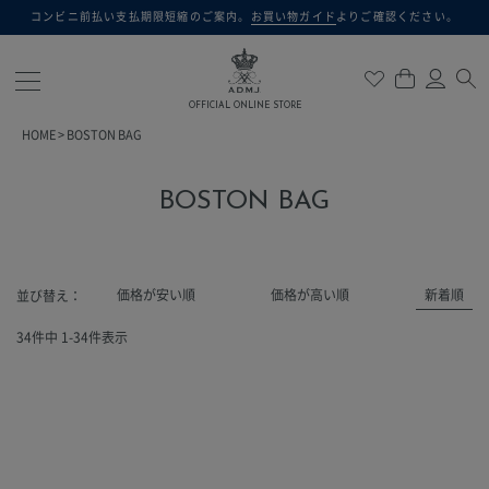
コンビニ前払い支払期限短縮のご案内。
お買い物ガイド
よりご確認ください。
検索
OFFICIAL ONLINE STORE
HOME
BOSTON BAG
BOSTON BAG
価格が安い順
価格が高い順
新着順
並び替え
34
件中
1
-
34
件表示