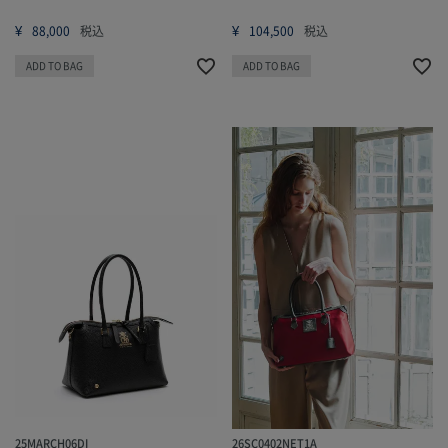
¥
¥
88,000
税込
104,500
税込
ADD TO BAG
ADD TO BAG
25MARCH06DI
26SC0402NET1A