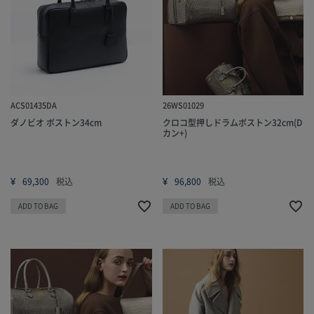
ACS01435DA
26WS01029
ダノビオ ボストン34cm
クロコ型押しドラムボストン32cm(D
カン+)
¥
¥
69,300
税込
96,800
税込
ADD TO BAG
ADD TO BAG