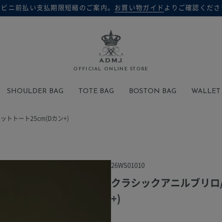
ンビニ前払い支払期限短縮のご案内。
お買い物ガイド
よりご確認くださ
検索
OFFICIAL ONLINE STORE
SHOULDER BAG
TOTE BAG
BOSTON BAG
WALLET
トトート25cm(Dカン+)
26WS01010
クラシックアニルブリロ/
+)