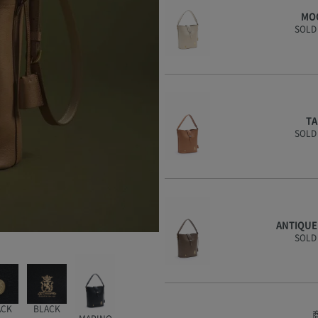
MO
SOLD
T
SOLD
ANTIQU
SOLD
ACK
BLACK