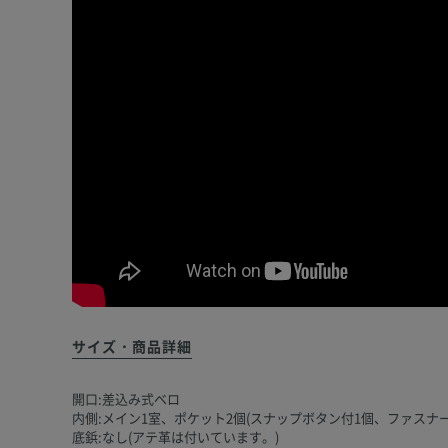
サイズ・商品詳細
開口:差込み式ベロ
内側:メイン1室、ポケット2個(スナップボタン付1個、ファスナ
底鋲:なし(アテ革は付いています。)