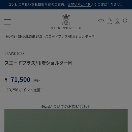
コンビニ前払い支払期限短縮のご案内。
お買い物ガイド
よりご確認ください。
検索
OFFICIAL ONLINE STORE
HOME
SHOULDER BAG
スエードプラス/巾着ショルダーM
26AW01023
スエードプラス/巾着ショルダーM
¥
71,500
税込
[
3,250
ポイント進呈 ]
商品についてのお問い合わせ