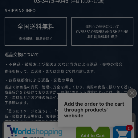
03-3475-4046
（平日 10:00～17:30)
SHIPPING INFO
全国送料無料
海外への発送について
OVERSEA ORDERS AND SHIPPING
海外网购和海外送货
※沖縄県、離島を除く
返品交換について
・不良品・破損および発送ミスなど当方による返品・交換の場合
責任を持って、ご返金・または交換にて対応致します。
・お客様都合による返品・交換の場合
当店では商品の品質・管理に万全を期しており、実際の商品に限りなく近い
商品紹介を心掛けておりますが、お使いのネット環境によっては、色・サイ
ズ・素材などがお客様の商品イメージと異なる可能性もございますこと、ご
了承願います。
「思ったイメージと違う」、「サイズが合わない」などお客様の都合で返
品・交換される場合は、未使用の場合のみ商品到着後７日以内に弊社へ、お
電話またはメールにて返品理由をご連絡ください。
返品・交換について詳細はこちら