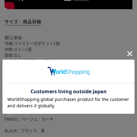
サイズ・商品詳細
開口:革紐
外側:ファスナー付ポケット1個
内側:メイン1室
底鋲:なし
サイズ:W25(底部)～31(最大)×H30×D7cm
ショルダーストラップ:W0.6×L130cm(最長)
重さ:約210g
金具:GOLD
マテリアル:スエードプラス(ナイロン60%、ポリウレタン40%)、子牛革
付属品:ギャランティカード
MORO：ブラウン
FANGO：ベージュ、カーキ
BLACK：ブラック、黒