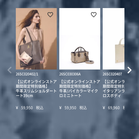
26SC020402/1
26SC030306A
26SC020407
【公式オンラインストア
【公式オンラインストア
【公式オンラインス
期間限定特別価格】
期間限定特別価格】
期間限定特別価格】
牛革スリムショルダート
牛革/バイカラーマイク
イタリアンラムレザ
ート39cm
ロミニトート
ロスボディ
¥
¥
¥
59,950
税込
59,950
税込
69,960
税込