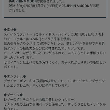
DAUPHIN×MOON
が掲載されました。
雑誌「Oggi2026年4月号」(小学館)で
DAUPHIN×MOON
が掲載
されました。
◆素材◆
スペインのタンナー【カルティドス・バディア(CURTIDOS BADIA)社】
のモーツァルト(MOZART)という子牛革を使用。
革の柔らかさやシボ(シワ)感を活かしつつ、美しい発色を表現できる老
舗タンナーの技術力が存分に発揮されたマテリアルです。
カーフレザーながら厚みとコシがあるので、ふっくらとした手触りをお
楽しみいただけます。
セミアニリン仕上げのため汚れにくく、お手入れがしやすいのも嬉しい
ポイント。
◆エンブレム◆
デザイナーがマーキス(侯爵)の紋章をモチーフにオリジナルでデザイン
したエンブレムを、バッジに使用しています。
◆デザイン◆
レザーの特性を活かした曲線が美しいショルダー。
セナトリ社の上品な開閉パーツを使用した、すっきりとしたデザインが
魅力です。