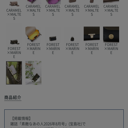
CARAMEL
CARAMEL
CARAMEL
CARAMEL
CARAMEL
CARAMEL
×MALTE
×MALTE
×MALTE
×MALTE
×MALTE
×MALTE
S
S
S
S
S
S
FOREST
FOREST
FOREST
FOREST
FOREST
FOREST
×MARIN
×MARIN
×MARIN
×MARIN
×MARIN
×MARIN
E
E
E
E
E
E
商品紹介
【掲載情報】
雑誌「素敵なあの人2026年8月号」(宝島社)で