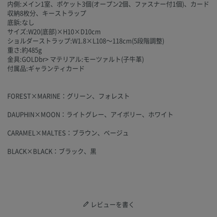
内側:メイン1室、ポケット3個(オープン2個、ファスナー付1個)、カード
収納8枚分、キーストラップ
底鋲:なし
サイズ:W20(底部)×H10×D10cm
ショルダーストラップ:W1.8×L108～118cm(5段階調整)
重さ:約485g
金具:GOLDbr> マテリアル:モーツァルト(子牛革)
付属品:ギャランティカード
FOREST×MARINE：グリーン、フォレスト
DAUPHIN×MOON：ライトグレー、アイボリー、ホワイト
CARAMEL×MALTES：ブラウン、ベージュ
BLACK×BLACK：ブラック、黒
レビューを書く