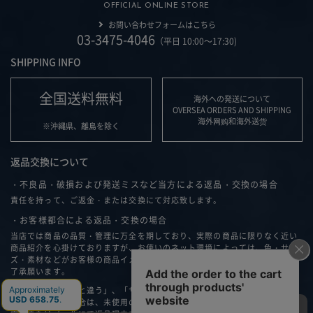
OFFICIAL ONLINE STORE
お問い合わせフォームはこちら
03-3475-4046
（平日 10:00～17:30)
SHIPPING INFO
全国送料無料
海外への発送について
OVERSEA ORDERS AND SHIPPING
海外网购和海外送货
※沖縄県、離島を除く
返品交換について
・不良品・破損および発送ミスなど当方による返品・交換の場合
責任を持って、ご返金・または交換にて対応致します。
・お客様都合による返品・交換の場合
当店では商品の品質・管理に万全を期しており、実際の商品に限りなく近い
商品紹介を心掛けておりますが、お使いのネット環境によっては、色・サイ
ズ・素材などがお客様の商品イメージと異なる可能性もございますこと、ご
了承願います。
「思ったイメージと違う」、「サイズが合わない」などお客様の都合で返
品・交換される場合は、未使用の場合のみ商品到着後７日以内に弊社へ、お