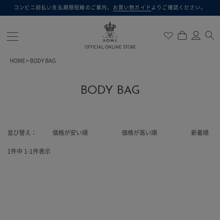
コンビニ前払い支払期限短縮のご案内。
お買い物ガイド
よりご確認ください。
検索
OFFICIAL ONLINE STORE
HOME
BODY BAG
BODY BAG
並び替え
価格が安い順
価格が高い順
新着順
1
件中
1
-
1
件表示