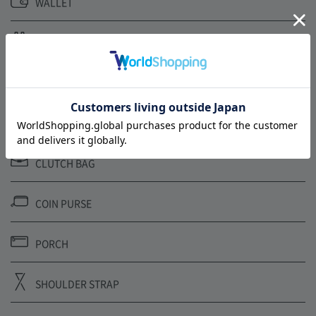
WALLET
BACK PACK
BODY BAG
CARD CASE
CLUTCH BAG
COIN PURSE
PORCH
SHOULDER STRAP