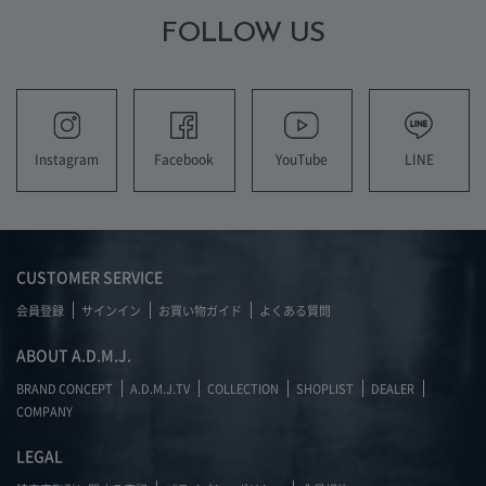
FOLLOW US
YouTube
LINE
Instagram
Facebook
CUSTOMER SERVICE
会員登録
サインイン
お買い物ガイド
よくある質問
ABOUT A.D.M.J.
BRAND CONCEPT
A.D.M.J.TV
COLLECTION
SHOPLIST
DEALER
COMPANY
LEGAL