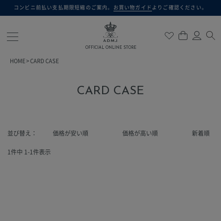
コンビニ前払い支払期限短縮のご案内。
お買い物ガイド
よりご確認ください。
検索
OFFICIAL ONLINE STORE
HOME
CARD CASE
CARD CASE
並び替え
価格が安い順
価格が高い順
新着順
1
件中
1
-
1
件表示