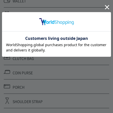
WALLET
BACK PACK
BODY BAG
CARD CASE
CLUTCH BAG
COIN PURSE
PORCH
SHOULDER STRAP