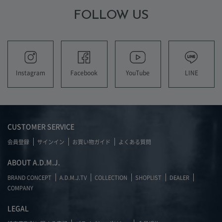
FOLLOW US
YouTube
LINE
Instagram
Facebook
CUSTOMER SERVICE
会員登録
サインイン
お買い物ガイド
よくある質問
ABOUT A.D.M.J.
BRAND CONCEPT
A.D.M.J.TV
COLLECTION
SHOPLIST
DEALER
COMPANY
LEGAL