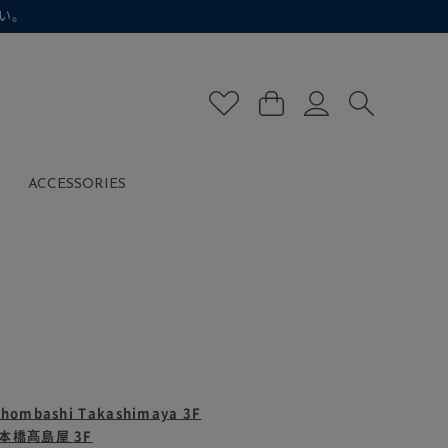
い。
ACCESSORIES
ihombashi Takashimaya 3F
本橋髙島屋 3F