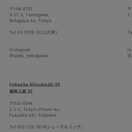
〒158-8701
〒
3-17-1, Tamagawa,
2-
Setagaya-ku, Tokyo
Tel 03-3709-3111(代表)
T
Instagram
I
＠admj_tamagawa
＠
Fukuoka Mitsukoshi 5F
福岡三越 5F
〒810-8544
2-1-1, Tenjin,Chuuo-ku,
Fukuoka-shi, Fukuoka
Tel 092-726-7674(シューズ＆バッグ)