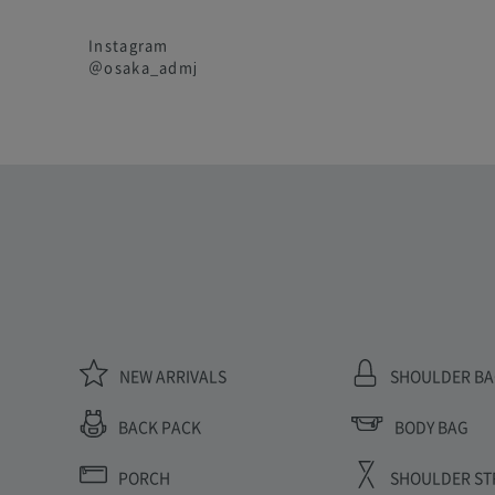
Instagram
＠osaka_admj
NEW ARRIVALS
SHOULDER B
BODY BAG
BACK PACK
PORCH
SHOULDER ST