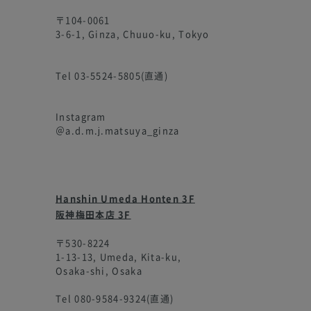
〒104-0061
3-6-1, Ginza, Chuuo-ku, Tokyo
Tel 03-5524-5805(直通)
Instagram
＠a.d.m.j.matsuya_ginza
Hanshin Umeda Honten 3F
阪神梅田本店 3F
〒530-8224
1-13-13, Umeda, Kita-ku,
Osaka-shi, Osaka
Tel 080-9584-9324(直通)