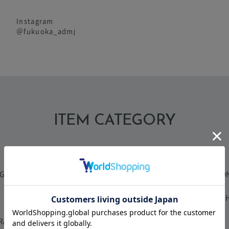
Instagram
＠fukuoka_admj
ITEM CATEGORY
AG
TOTE BAG
BOSTO
CARD CASE
CLUTCH
RAP