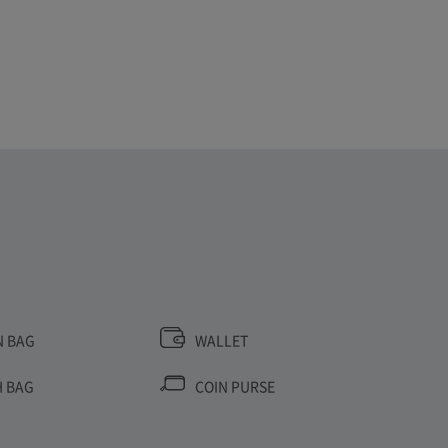
N BAG
WALLET
 BAG
COIN PURSE