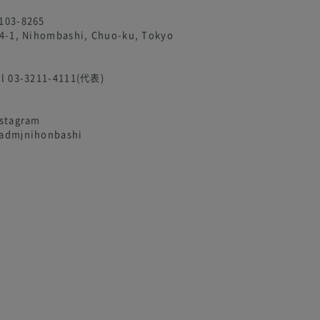
103-8265
4-1, Nihombashi, Chuo-ku, Tokyo
el 03-3211-4111(代表)
nstagram
admjnihonbashi