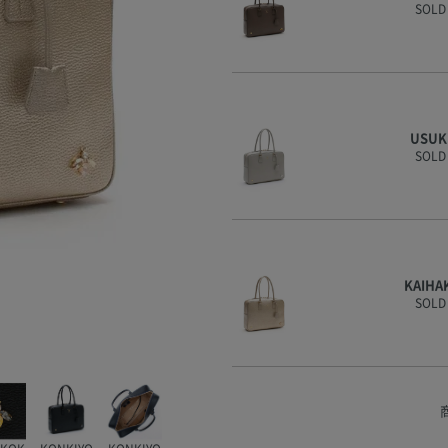
SOLD
USU
SOLD
KAIHA
SOLD