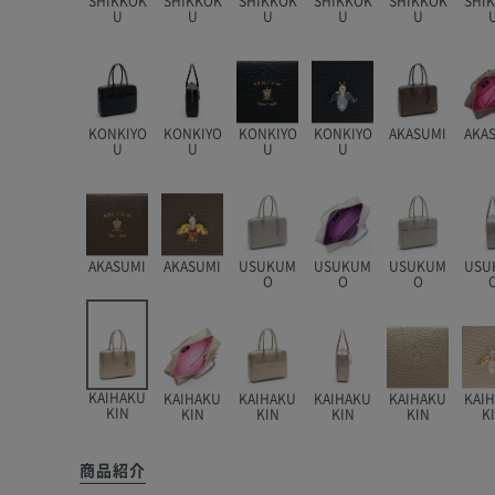
SHIKKOK
SHIKKOK
SHIKKOK
SHIKKOK
SHIKKOK
SHI
U
U
U
U
U
KONKIYO
KONKIYO
KONKIYO
KONKIYO
AKASUMI
AKA
U
U
U
U
AKASUMI
AKASUMI
USUKUM
USUKUM
USUKUM
USU
O
O
O
KAIHAKU
KAIHAKU
KAIHAKU
KAIHAKU
KAIHAKU
KAI
KIN
KIN
KIN
KIN
KIN
K
商品紹介