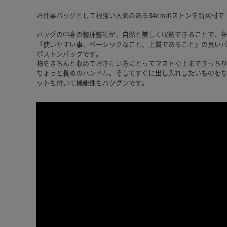
お仕事バッグとして根強い人気のある34cmボストンを新素材
バッグの中身の整理整頓が、自然と美しく収納できることで、
『使いやすい事、ベーシックなこと、上質であること』の良い
ボストンバッグです。
物をきちんと収めておきたい方にとってマストな上まできっち
ちょっと長めのハンドル、そしてすぐに出し入れしたいものを
ットも付いて機能性もバツグンです。