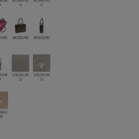
KKOK
KONKIYO
KONKIYO
U
U
U
SUMI
AKASUMI
AKASUMI
KUM
USUKUM
USUKUM
O
O
O
HAKU
IN