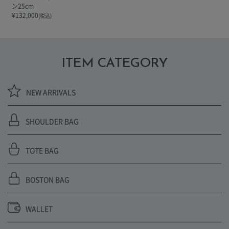
ン25cm
¥
132,000
(税込)
ITEM CATEGORY
NEW ARRIVALS
SHOULDER BAG
TOTE BAG
BOSTON BAG
WALLET