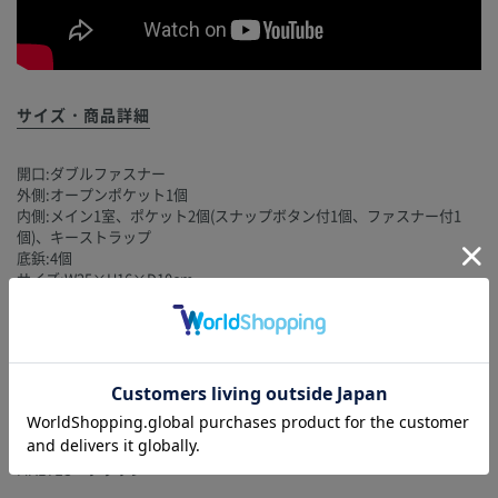
サイズ・商品詳細
開口:ダブルファスナー
外側:オープンポケット1個
内側:メイン1室、ポケット2個(スナップボタン付1個、ファスナー付1
個)、キーストラップ
底鋲:4個
サイズ:W25×H16×D10cm
ハンドル立ち上がり:約13.5cm
ショルダーストラップ:W1.5×L108～118cm(5段階調整)
重さ:約575g
金具:SILVER
マテリアル:子牛革
付属品:ギャランティカード
MALTES：ブラウン