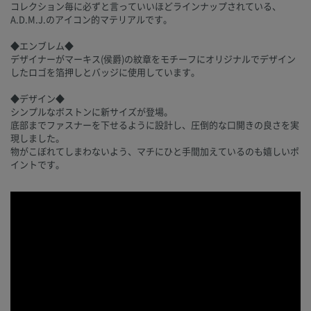
コレクション毎に必ずと言っていいほどラインナップされている、
A.D.M.J.のアイコン的マテリアルです。
◆エンブレム◆
デザイナーがマーキス(侯爵)の紋章をモチーフにオリジナルでデザイン
したロゴを箔押しとバッジに使用しています。
◆デザイン◆
シンプルなボストンに新サイズが登場。
底部までファスナーを下せるように設計し、圧倒的な口開きの良さを実
現しました。
物がこぼれてしまわないよう、マチにひと手間加えているのも嬉しいポ
イントです。