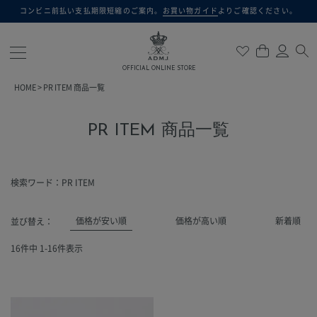
コンビニ前払い支払期限短縮のご案内。
お買い物ガイド
よりご確認ください。
検索
OFFICIAL ONLINE STORE
HOME
PR ITEM 商品一覧
PR ITEM 商品一覧
検索ワード：PR ITEM
価格が安い順
価格が高い順
新着順
並び替え
16
件中
1
-
16
件表示