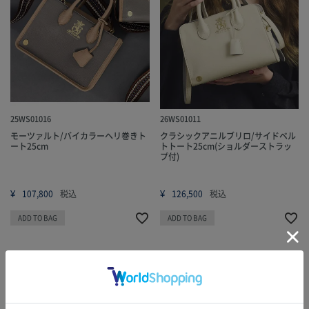
25WS01016
26WS01011
モーツァルト/バイカラーヘリ巻きト
クラシックアニルブリロ/サイドベル
ート25cm
トトート25cm(ショルダーストラッ
プ付)
¥
¥
107,800
税込
126,500
税込
ADD TO BAG
ADD TO BAG