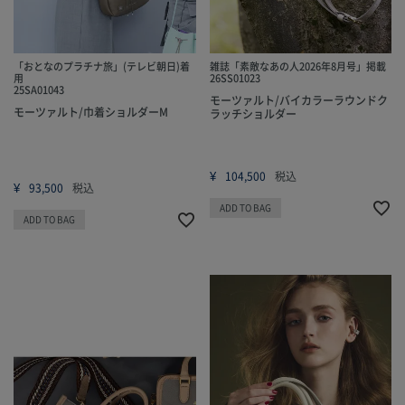
「おとなのプラチナ旅」(テレビ朝日)着
雑誌「素敵なあの人2026年8月号」掲載
用
26SS01023
25SA01043
モーツァルト/バイカラーラウンドク
モーツァルト/巾着ショルダーM
ラッチショルダー
¥
104,500
税込
¥
93,500
税込
ADD TO BAG
ADD TO BAG