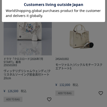
ドラマ「クロスロード(2026年7月
24SA01002
START)」着用
モーツァルト/バックルモチーフスク
25SS01003
エアトートS
ヴィッテリグリシャムウェンディ/ク
リスタルソーイング前金具付トート
20cm
¥
132,000
税込
¥
126,500
税込
ADD TO BAG
ADD TO BAG