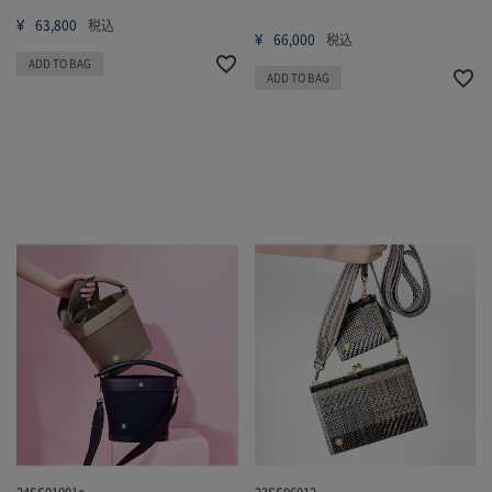
¥
63,800
税込
¥
66,000
税込
ADD TO BAG
ADD TO BAG
24SS01001a
23SS06012