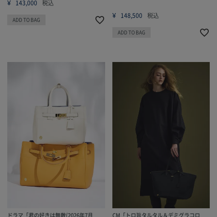
¥
143,000
税込
¥
148,500
税込
ADD TO BAG
ADD TO BAG
ドラマ「君の好きは無敵(2026年7月
CM「トロ旨タルタル＆デミグラコロ