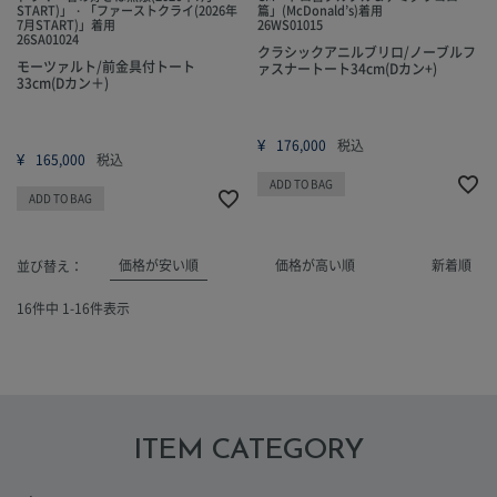
START)」・「ファーストクライ(2026年
篇」(McDonald’s)着用
7月START)」着用
26WS01015
26SA01024
クラシックアニルブリロ/ノーブルフ
モーツァルト/前金具付トート
ァスナートート34cm(Dカン+)
33cm(Dカン＋)
¥
176,000
税込
¥
165,000
税込
ADD TO BAG
ADD TO BAG
価格が安い順
価格が高い順
新着順
並び替え
16
件中
1
-
16
件表示
ITEM CATEGORY