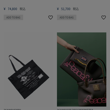
¥
¥
74,800
税込
51,700
税込
ADD TO BAG
ADD TO BAG
26AW01020DI
26AW01035/25SC0502NET5A