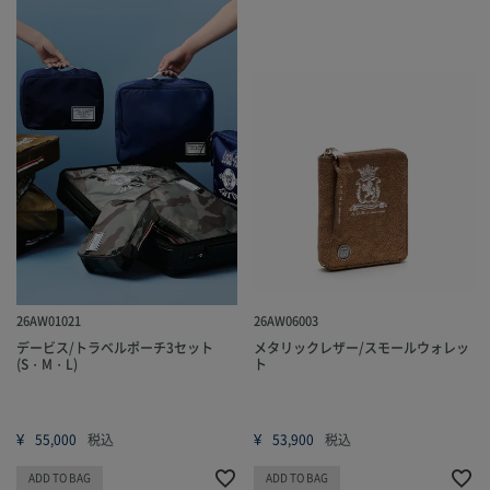
26AW06003
26AW01021
メタリックレザー/スモールウォレッ
デービス/トラベルポーチ3セット
ト
(S・M・L)
¥
¥
53,900
税込
55,000
税込
ADD TO BAG
ADD TO BAG