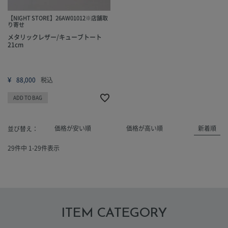
【NIGHT STORE】26AW01012※店舗取
り寄せ
メタリックレザー/キューブトート
21cm
¥
88,000
税込
ADD TO BAG
価格が安い順
価格が高い順
新着順
並び替え
29
件中
1
-
29
件表示
ITEM CATEGORY