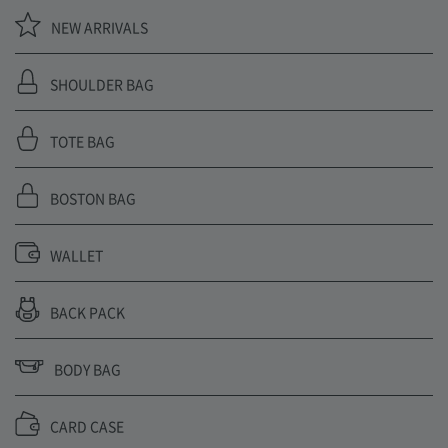
NEW ARRIVALS
SHOULDER BAG
TOTE BAG
BOSTON BAG
WALLET
BACK PACK
BODY BAG
CARD CASE