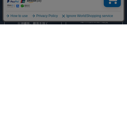
全国送料無料
海外への発送について
OVERSEA ORDERS AND SHIPPING
海外网购和海外送货
※沖縄県、離島を除く
返品交換について
・不良品・破損および発送ミスなど当方による返品・交換の場合
責任を持って、ご返金・または交換にて対応致します。
・お客様都合による返品・交換の場合
当店では商品の品質・管理に万全を期しており、実際の商品に限りなく近い
商品紹介を心掛けておりますが、お使いのネット環境によっては、色・サイ
ズ・素材などがお客様の商品イメージと異なる可能性もございますこと、ご
了承願います。
「思ったイメージと違う」、「サイズが合わない」などお客様の都合で返
品・交換される場合は、未使用の場合のみ商品到着後７日以内に弊社へ、お
電話またはメールにて返品理由をご連絡ください。
返品・交換について詳細はこちら
Copyright A.D.M.J - Accessoires De Mademoiselle Limited Company - All
rights reserved.