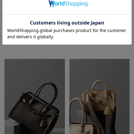
メタリックレザー/ドラムボストンＳ
メタリックレザー/キューブトート
25cm(Dカン+)
¥
¥
91,300
税込
88,000
税込
ADD TO BAG
ADD TO BAG