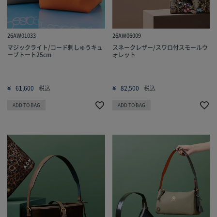
26AW01033
26AW06009
マジックライト/コード刺しゅうキュ
スネークレザー/スワロ付スモールウ
ーブトート25cm
ォレット
¥
¥
61,600
税込
82,500
税込
ADD TO BAG
ADD TO BAG