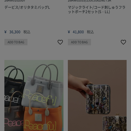
デービス/オリタタミバッグL
マジックライト/コード刺しゅうフラ
ットポーチ2セット(S・LL)
¥
¥
36,300
税込
41,800
税込
ADD TO BAG
ADD TO BAG