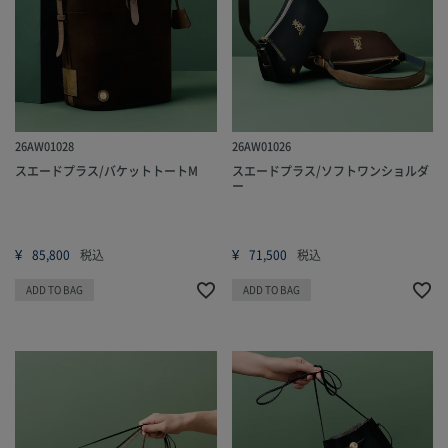
26AW01028
26AW01026
スエードプラス/バケットトートM
スエードプラス/ソフトワンショルダ
ー
¥
¥
85,800
税込
71,500
税込
ADD TO BAG
ADD TO BAG