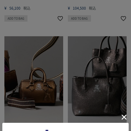
¥
¥
56,100
税込
104,500
税込
ADD TO BAG
ADD TO BAG
26AW01016
26AW01013