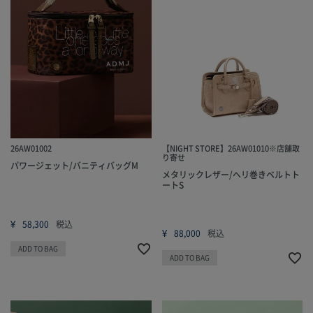
26AW01002
【NIGHT STORE】26AW01010※店舗取
り寄せ
パワージェット/バニティバッグM
メタリックレザー/ヘリ巻きベルトト
ートS
¥
58,300
税込
¥
88,000
税込
ADD TO BAG
ADD TO BAG