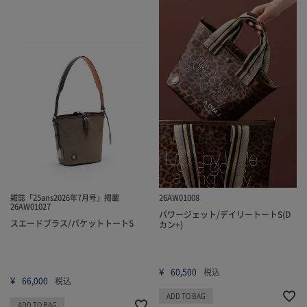
雑誌「25ans2026年7月号」掲載
26AW01008
26AW01027
パワージェット/デイリートートS(D
スエードプラス/バケットトートS
カン+)
¥
60,500
税込
¥
66,000
税込
ADD TO BAG
ADD TO BAG