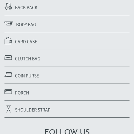
BACK PACK
BODY BAG
CARD CASE
CLUTCH BAG
COIN PURSE
PORCH
SHOULDER STRAP
FOLLOW US