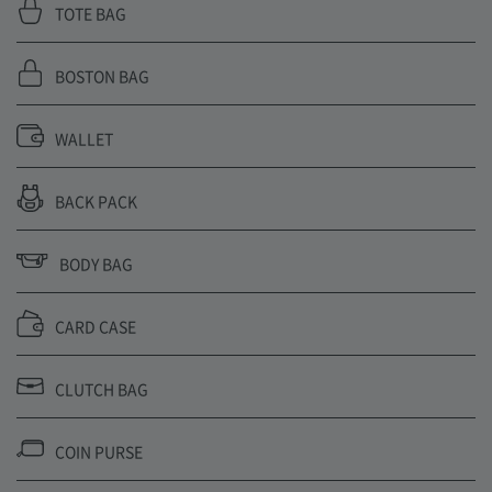
TOTE BAG
BOSTON BAG
WALLET
BACK PACK
BODY BAG
CARD CASE
CLUTCH BAG
COIN PURSE