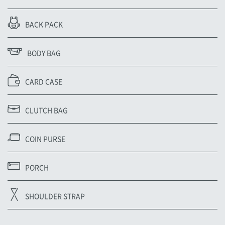
BACK PACK
BODY BAG
CARD CASE
CLUTCH BAG
COIN PURSE
PORCH
SHOULDER STRAP