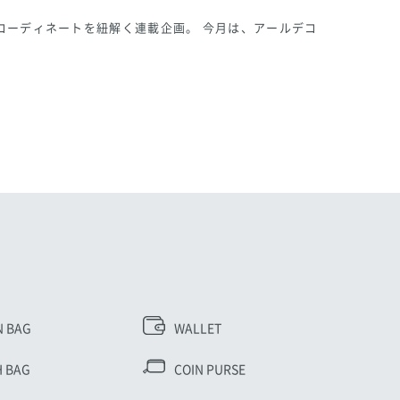
コーディネートを紐解く連載企画。 今月は、アールデコ
N BAG
WALLET
 BAG
COIN PURSE