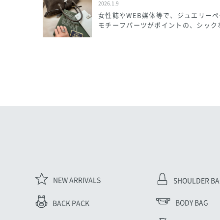
2026.1.9
女性誌やWEB媒体等で、ジュエリー
モチーフパーツがポイントの、シックな
NEW ARRIVALS
SHOULDER B
BODY BAG
BACK PACK