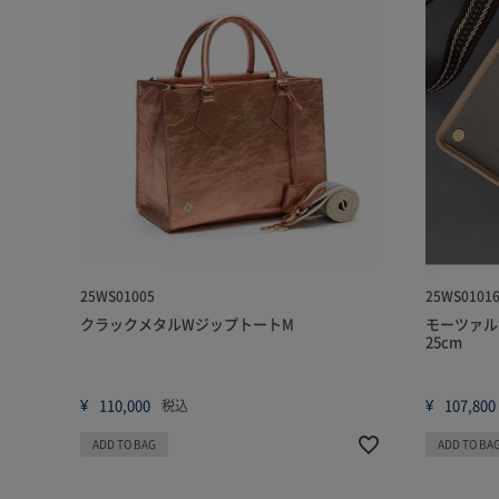
25WS01005
25WS0101
クラックメタルWジップトートM
モーツァル
25cm
¥
110,000
¥
107,800
税込
ADD TO BAG
ADD TO BA