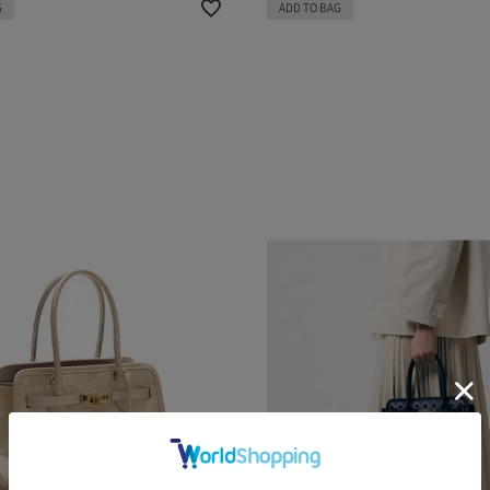
G
ADD TO BAG