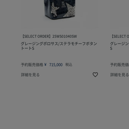
【SELECT ORDER】25WS01040SW
【SELECT 
グレージングポロサス/ステラモチーフボタン
グレージン
トートS
S
予約販売価格
¥
715,000
予約販売価
税込
詳細を見る
詳細を見る