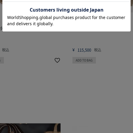
2
25WS01029
タル前金具付トートM
ペルビアーノ前金具付トートL
¥
115,500
税込
税込
G
ADD TO BAG