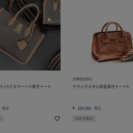
6
25WS01001
ト/バイカラーヘリ巻きトート
クラックメタル前金具付トートS
¥
104,500
税込
税込
G
ADD TO BAG