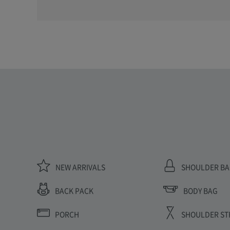
NEW ARRIVALS
SHOULDER B
BODY BAG
BACK PACK
PORCH
SHOULDER ST