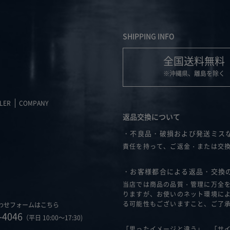
SHIPPING INFO
全国送料無料
※沖縄県、離島を除く
LER
COMPANY
返品交換について
・不良品・破損および発送ミス
責任を持って、ご返金・または交
・お客様都合による返品・交換
当店では商品の品質・管理に万全
りますが、お使いのネット環境に
る可能性もございますこと、ご了
わせフォームはこちら
-4046
（平日 10:00～17:30)
「思ったイメージと違う」、「サ