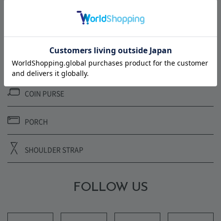
BODY BAG
CARD CASE
CLUTCH BAG
COIN PURSE
PORCH
SHOULDER STRAP
FOLLOW US