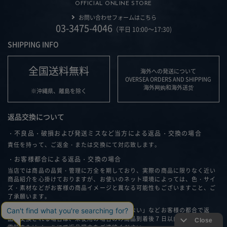
OFFICIAL ONLINE STORE
お問い合わせフォームはこちら
03-3475-4046
（平日 10:00～17:30)
SHIPPING INFO
全国送料無料
海外への発送について
OVERSEA ORDERS AND SHIPPING
海外网购和海外送货
※沖縄県、離島を除く
返品交換について
・不良品・破損および発送ミスなど当方による返品・交換の場合
責任を持って、ご返金・または交換にて対応致します。
・お客様都合による返品・交換の場合
当店では商品の品質・管理に万全を期しており、実際の商品に限りなく近い
商品紹介を心掛けておりますが、お使いのネット環境によっては、色・サイ
ズ・素材などがお客様の商品イメージと異なる可能性もございますこと、ご
了承願います。
「思ったイメージと違う」、「サイズが合わない」などお客様の都合で返
品・交換される場合は、未使用の場合のみ商品到着後７日以内に弊社へ、お
電話またはメールにて返品理由をご連絡ください。