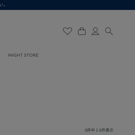
い。
NIGHT STORE
6
件中
1
-
6
件表示