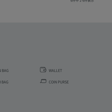
6
件中
1
-
6
件表示
N BAG
WALLET
 BAG
COIN PURSE