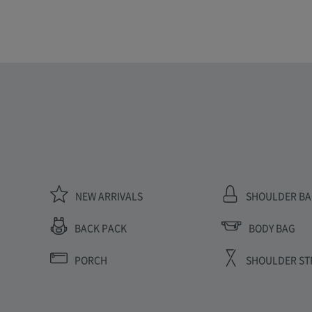
NEW ARRIVALS
SHOULDER B
BODY BAG
BACK PACK
PORCH
SHOULDER ST