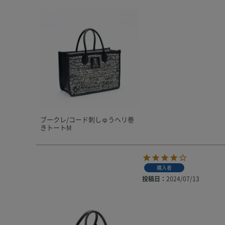
ブークレ/コード刺しゅうヘリ巻
きトートM
購入者
投稿日
2024/07/13