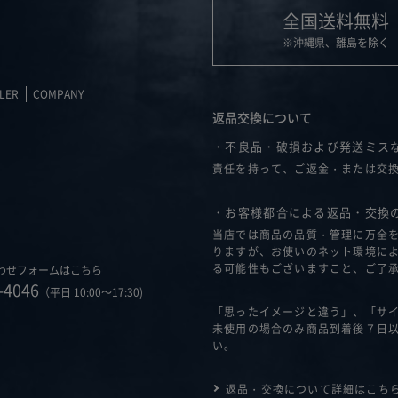
全国送料無料
※沖縄県、離島を除く
LER
COMPANY
返品交換について
・不良品・破損および発送ミス
責任を持って、ご返金・または交
・お客様都合による返品・交換
当店では商品の品質・管理に万全
りますが、お使いのネット環境に
る可能性もございますこと、ご了
わせフォームはこちら
-4046
（平日 10:00～17:30)
「思ったイメージと違う」、「サ
未使用の場合のみ商品到着後７日
い。
返品・交換について詳細はこち