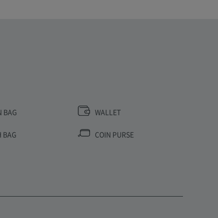
N BAG
WALLET
 BAG
COIN PURSE