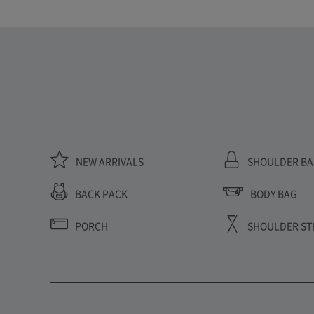
NEW ARRIVALS
SHOULDER B
BODY BAG
BACK PACK
PORCH
SHOULDER ST