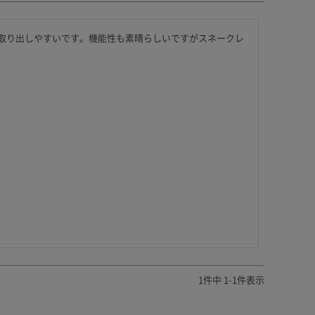
取り出しやすいです。機能性も素晴らしいですがスネークレ
1
件中
1
-
1
件表示