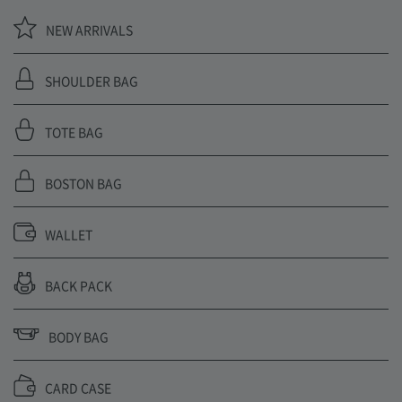
NEW ARRIVALS
SHOULDER BAG
TOTE BAG
BOSTON BAG
WALLET
BACK PACK
BODY BAG
CARD CASE