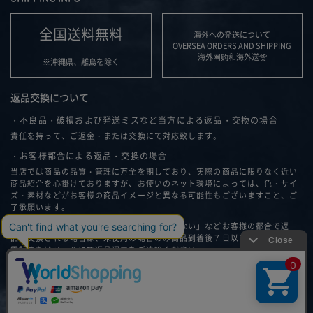
全国送料無料
海外への発送について
OVERSEA ORDERS AND SHIPPING
海外网购和海外送货
※沖縄県、離島を除く
返品交換について
・不良品・破損および発送ミスなど当方による返品・交換の場合
責任を持って、ご返金・または交換にて対応致します。
・お客様都合による返品・交換の場合
当店では商品の品質・管理に万全を期しており、実際の商品に限りなく近い
商品紹介を心掛けておりますが、お使いのネット環境によっては、色・サイ
ズ・素材などがお客様の商品イメージと異なる可能性もございますこと、ご
了承願います。
「思ったイメージと違う」、「サイズが合わない」などお客様の都合で返
品・交換される場合は、未使用の場合のみ商品到着後７日以内に弊社へ、お
電話またはメールにて返品理由をご連絡ください。
返品・交換について詳細はこちら
Copyright A.D.M.J - Accessoires De Mademoiselle Limited Company - All