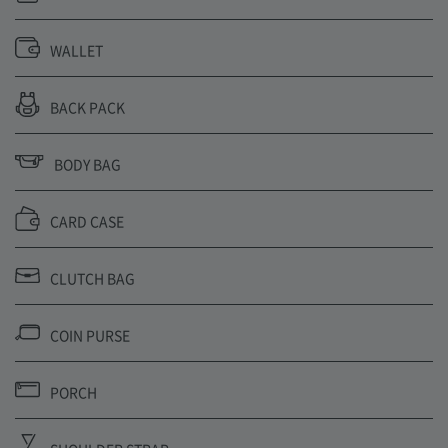
WALLET
BACK PACK
BODY BAG
CARD CASE
CLUTCH BAG
COIN PURSE
PORCH