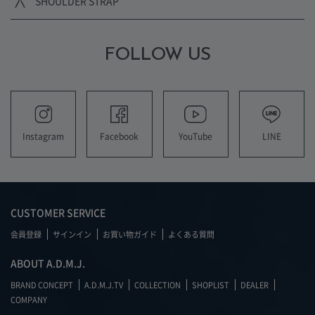
SHOULDER STRAP
FOLLOW US
YouTube
LINE
Instagram
Facebook
CUSTOMER SERVICE
会員登録
サインイン
お買い物ガイド
よくある質問
ABOUT A.D.M.J.
BRAND CONCEPT
A.D.M.J.TV
COLLECTION
SHOPLIST
DEALER
COMPANY