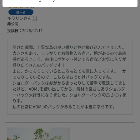
購入者
キラリン
1
非公開
投稿日
2026/07/11
開けた瞬間、上質な革の良い香りと艶が飛び込んできました。

大きさもあり、しっかりとお荷物入る点と、艶があるので高級
感があるところ、前後にポケット付いてる点などお気に入りが
盛りだくさんのバッグです！

また、かっちりしているところもとても気に入ってます。　か
っちりしているので、こちらはおでかけバッグですね。

ショルダーバックは髪がからまったりして苦手で敬遠してまし
たけど、ADMJを使い出してから、素材の良さもありショルダ
ーバッグ大好きになりました。ショルダーバッグの良さにはま
り中。

私の日常にADMJのバッグがあることが本当に幸せです。