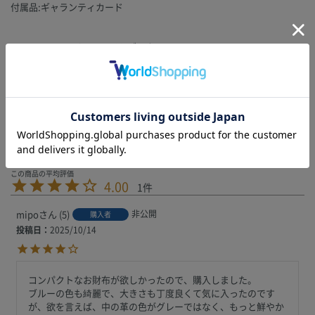
付属品:ギャランティカード
POMICE：ベージュ、ライトブラウン
BABY AZZURO：ブルー、ライトブルー
AVORIO：ベージュ
4.00
1
mipo
5
非公開
購入者
投稿日
2025/10/14
コンパクトなお財布が欲しかったので、購入しました。

ブルーの色も綺麗で、大きさも丁度良くて気に入ったのです
が、欲を言えば、中の革の色がグレーではなく、もっと鮮やか