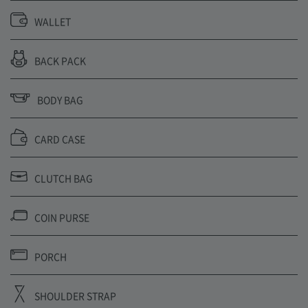
WALLET
BACK PACK
BODY BAG
CARD CASE
CLUTCH BAG
COIN PURSE
PORCH
SHOULDER STRAP