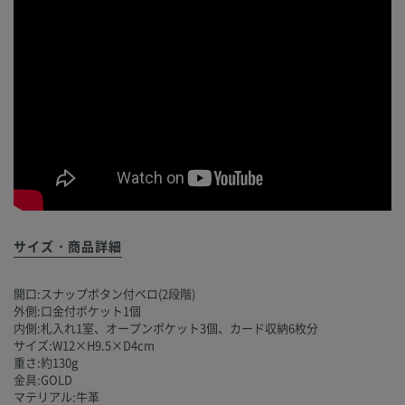
サイズ・商品詳細
開口:スナップボタン付ベロ(2段階)
外側:口金付ポケット1個
内側:札入れ1室、オープンポケット3個、カード収納6枚分
サイズ:W12×H9.5×D4cm
重さ:約130g
金具:GOLD
マテリアル:牛革