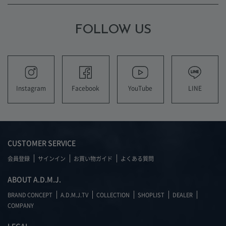
FOLLOW US
YouTube
LINE
Instagram
Facebook
CUSTOMER SERVICE
会員登録
サインイン
お買い物ガイド
よくある質問
ABOUT A.D.M.J.
BRAND CONCEPT
A.D.M.J.TV
COLLECTION
SHOPLIST
DEALER
COMPANY