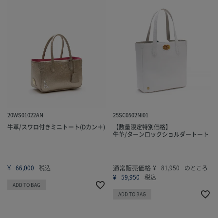
20WS01022AN
25SC0502NI01
牛革/スワロ付きミニトート(Dカン＋)
【数量限定特別価格】
牛革/ターンロックショルダートート
¥
通常販売価格
¥
66,000
税込
81,950
のところ
¥
59,950
税込
ADD TO BAG
ADD TO BAG