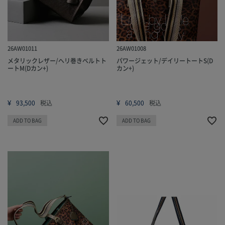
26AW01011
26AW01008
メタリックレザー/ヘリ巻きベルトト
パワージェット/デイリートートS(D
ートM(Dカン+)
カン+)
¥
¥
93,500
税込
60,500
税込
ADD TO BAG
ADD TO BAG