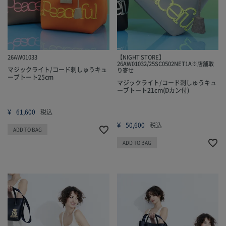
26AW01033
【NIGHT STORE】
26AW01032/25SC0502NET1A※店舗取
マジックライト/コード刺しゅうキュ
り寄せ
ーブトート25cm
マジックライト/コード刺しゅうキュ
ーブトート21cm(Dカン付)
¥
61,600
税込
¥
50,600
税込
ADD TO BAG
ADD TO BAG