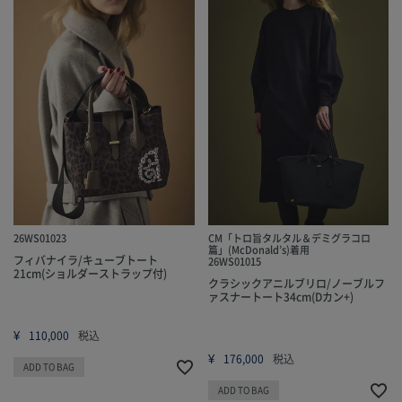
26WS01023
CM「トロ旨タルタル＆デミグラコロ
篇」(McDonald’s)着用
フィバナイラ/キューブトート
26WS01015
21cm(ショルダーストラップ付)
クラシックアニルブリロ/ノーブルフ
ァスナートート34cm(Dカン+)
¥
110,000
税込
¥
176,000
税込
ADD TO BAG
ADD TO BAG