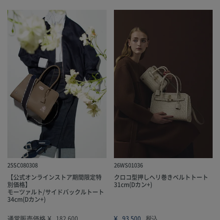
25SC080308
26WS01036
【公式オンラインストア期間限定特
クロコ型押しヘリ巻きベルトトート
別価格】
31cm(Dカン+)
モーツァルト/サイドバックルトート
34cm(Dカン+)
通常販売価格
¥
¥
182,600
93,500
税込