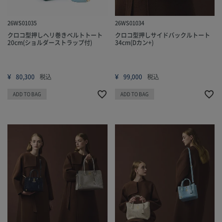
26WS01035
26WS01034
クロコ型押しヘリ巻きベルトトート
クロコ型押しサイドバックルトート
20cm(ショルダーストラップ付)
34cm(Dカン+)
¥
¥
80,300
税込
99,000
税込
ADD TO BAG
ADD TO BAG