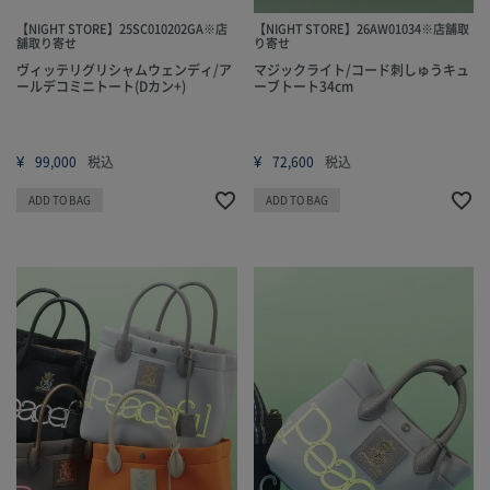
【NIGHT STORE】25SC010202GA※店
【NIGHT STORE】26AW01034※店舗取
舗取り寄せ
り寄せ
ヴィッテリグリシャムウェンディ/ア
マジックライト/コード刺しゅうキュ
ールデコミニトート(Dカン+)
ーブトート34cm
¥
¥
99,000
税込
72,600
税込
ADD TO BAG
ADD TO BAG