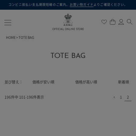
コンビニ前払い支払期限短縮のご案内。
お買い物ガイド
よりご確認ください。
検索
OFFICIAL ONLINE STORE
HOME
TOTE BAG
TOTE BAG
並び替え
価格が安い順
価格が高い順
新着順
196
件中
101
-
196
件表示
1
2