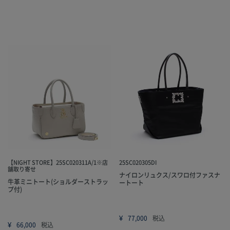
【NIGHT STORE】25SC020311A/1※店
25SC020305DI
舗取り寄せ
ナイロンリュクス/スワロ付ファスナ
牛革ミニトート(ショルダーストラッ
ートート
プ付)
¥
77,000
税込
¥
66,000
税込