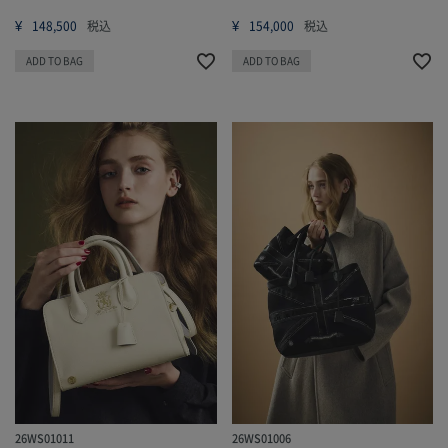
¥
¥
148,500
税込
154,000
税込
ADD TO BAG
ADD TO BAG
26WS01011
26WS01006