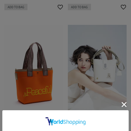
ADD TO BAG
ADD TO BAG
25SC050201
25SA01020/1
マジックライト/コード刺しゅうデイ
リバティソフト/アールデコバケット
リートートM(Dカン付)
2WAYトートS