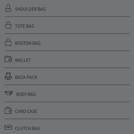
SHOULDER BAG
TOTE BAG
BOSTON BAG
WALLET
BACK PACK
BODY BAG
CARD CASE
CLUTCH BAG