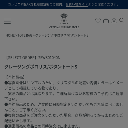
コンビニ前払い支払期限短縮のご案内。
お買い物ガイド
よりご確認ください。
検索
OFFICIAL ONLINE STORE
HOME
TOTE BAG
グレージングポロサス/ボタントートS
【SELECT ORDER】25WS01040N
グレージングポロサス/ボタントートS
【予約販売】
●写真画像はサンプルのため、クリスタルの配置や内装カラーはイメー
ジとして掲載している物であり、
実際の商品とは異なります。ご理解頂けないお客様のご予約はご遠慮
下さい。
●予約商品のため、注文時に日時指定をいただいてもご希望に沿えませ
んこと、ご了承ください。
●複数の商品をご注文をいただいた場合、商品が揃ってからまとめてご
配送いたします。
●通常販売の商品との同時注文は出来ません。