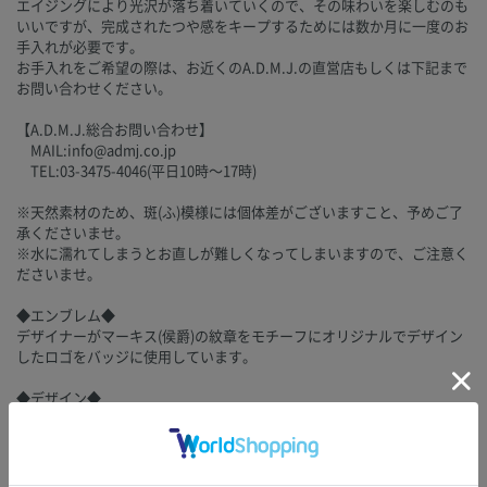
エイジングにより光沢が落ち着いていくので、その味わいを楽しむのも
いいですが、完成されたつや感をキープするためには数か月に一度のお
手入れが必要です。
お手入れをご希望の際は、お近くのA.D.M.J.の直営店もしくは下記まで
お問い合わせください。
【A.D.M.J.総合お問い合わせ】
MAIL:info@admj.co.jp
TEL:03-3475-4046(平日10時～17時)
※天然素材のため、斑(ふ)模様には個体差がございますこと、予めご了
承くださいませ。
※水に濡れてしまうとお直しが難しくなってしまいますので、ご注意く
ださいませ。
◆エンブレム◆
デザイナーがマーキス(侯爵)の紋章をモチーフにオリジナルでデザイン
したロゴをバッジに使用しています。
◆デザイン◆
エイジングでアンティークの風合いを楽しめるボタン付きのトート。
ふっくらとしたフォルムが魅力です。