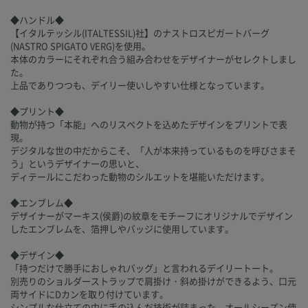
◆ハンドル◆
【イタルテッシル(ITALTESSIL)社】のナストロスピガートバーグ
(NASTRO SPIGATO VERG)を使用。
本体のカラーにそれぞれ合う組み合わせをデザイナーがセレクトしまし
た。
上品でありつつも、デイリー使いしやすい仕様となっています。
◆プリント◆
動物が持つ「本能」へのリスペクトを込めたデザインをプリントで表
現。
デジタルな世の中だからこそ、「人が本来持っているものを呼びさまそ
う」というデザイナーの思いと、
ディテールにこだわった動物のシルエットを堪能いただけます。
◆エンブレム◆
デザイナーがマーキス(侯爵)の紋章をモチーフにオリジナルでデザイン
したエンブレムを、箔押しやバッジに使用しています。
◆デザイン◆
「持つだけで勝手におしゃれバッグ」と言われるデイリートート。
別売りのショルダーストラップで肩掛け・斜め掛けができるよう、口元
両サイドにDカンを取り付けています。
シンプルな仕立ての中に手の込んだ技術が詰まった、オールシーズン使