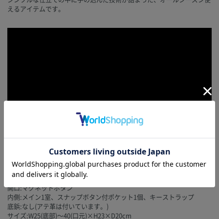
えるアイテムです。
サイズ・商品詳細
開口:マグネットボタン
内側:メイン1室、スナップボタン付ポケット1個、キーストラップ
底鋲:なし(アテ革は付いています。)
サイズ:W25(底部)～40(口元)×H23×D20cm