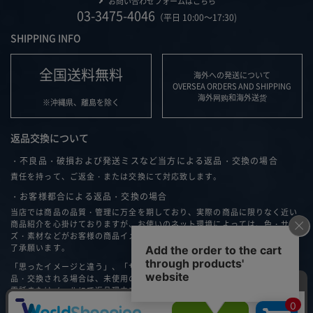
お問い合わせフォームはこちら
03-3475-4046
（平日 10:00～17:30)
SHIPPING INFO
全国送料無料
海外への発送について
OVERSEA ORDERS AND SHIPPING
海外网购和海外送货
※沖縄県、離島を除く
返品交換について
・不良品・破損および発送ミスなど当方による返品・交換の場合
責任を持って、ご返金・または交換にて対応致します。
・お客様都合による返品・交換の場合
当店では商品の品質・管理に万全を期しており、実際の商品に限りなく近い
商品紹介を心掛けておりますが、お使いのネット環境によっては、色・サイ
ズ・素材などがお客様の商品イメージと異なる可能性もございますこと、ご
了承願います。
「思ったイメージと違う」、「サイズが合わない」などお客様の都合で返
品・交換される場合は、未使用の場合のみ商品到着後７日以内に弊社へ、お
電話またはメールにて返品理由をご連絡ください。
返品・交換について詳細はこちら