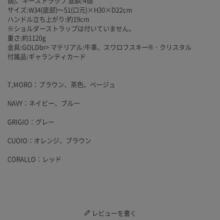
個)、キーストラップ 底鋲:4個
サイズ:W34(底部)～51(口元)×H30×D22cm
ハンドル立ち上がり:約19cm
※ショルダーストラップは付いていません。
重さ:約1120g
金具:GOLDbr> マテリアル:牛革、スワロフスキー®・クリスタル
付属品:ギャランティカード
T,MORO：ブラウン、茶色、ベージュ
NAVY：ネイビー、ブルー
GRIGIO：グレー
CUOIO：オレンジ、ブラウン
CORALLO：レッド
レビューを書く