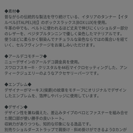
◆素材◆
昔ながらの伝統的な製法を守り続けている、イタリアのタンナー【イタ
ルペル(ITALPEL)社】のボックスラックス(BOX LUX)を使用。
牛革の中でも、ベルトに使われるほど丈夫で伸びにくいショルダー部分
のレザーを、ベジタブルタンニンで優しく染色したマテリアルです。
使うほどに柔らかく馴染んでナチュラルな染色ならではの風合いを経て
いく、セルフヴィンテージをお楽しみいただけます。
◆アールデコモチーフ◆
ニューデザインのアールデコ調金具を使用。
スワロフスキー®・クリスタルを44石マイクロセッティングした、アン
ティークジュエリーのようなアクセサリーパーツです。
◆エンブレム◆
デザイナーがマーキス(侯爵)の紋章をモチーフにオリジナルでデザイン
したエンブレムを、箔押しやバッジに使用しています。
◆デザイン◆
デザイン性を兼ね備えた、差込みタイプのベロとファスナーを組み合せ
た開口部が使い勝手の良いトート。
収納力がありつつも、知的な印象になる逸品です。
別売りショルダーストラップで肩掛け・斜め掛けができるようDカンが