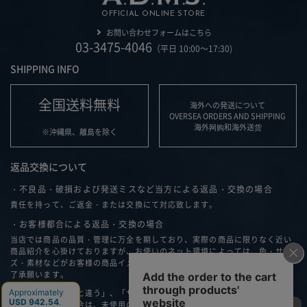
OFFICIAL ONLINE STORE
お問い合わせフォームはこちら
03-3475-4046
（平日 10:00～17:30)
SHIPPING INFO
全国送料無料
海外への発送について
OVERSEA ORDERS AND SHIPPING
海外网购和海外送货
※沖縄県、離島を除く
返品交換について
・不良品・破損および発送ミスなど当方による返品・交換の場合
責任を持って、ご返金・または交換にて対応致します。
・お客様都合による返品・交換の場合
当店では商品の品質・管理に万全を期しており、実際の商品に限りなく近い
商品紹介を心掛けておりますが、お使いのネット環境によっては、色・サイ
ズ・素材などがお客様の商品イメージと異なる可能性もございますこと、ご
了承願います。
「思ったイメージと違う」、「サイズが合わない」などお客様の都合で返
品・交換される場合は、未使用の場合のみ商品到着後７日以内に弊社へ、お