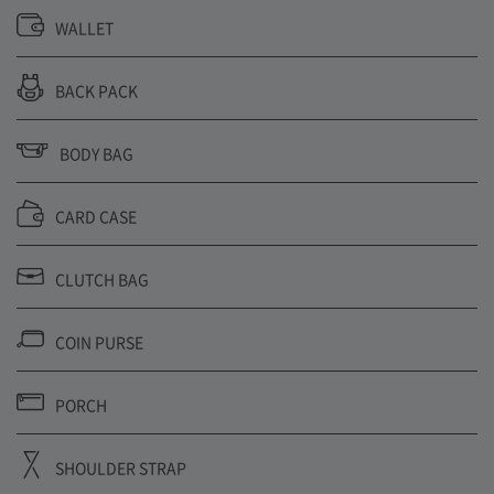
WALLET
BACK PACK
BODY BAG
CARD CASE
CLUTCH BAG
COIN PURSE
PORCH
SHOULDER STRAP