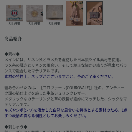
SILVER
SILVER
SILVER
商品紹介
◆素材◆
メインには、リネン糸とラメ糸を混紡した日本製ツイル素材を使用。
ラメ糸の輝きとリネンの風合い、そして端正な細かい織りが見事なバラ
ンスで融合したマテリアルです。
素材の特性上、ネップがございますこと、予めご了承ください。
組み合わせたのは、【コロヴァーレ(COUROVALE)】社の、アンティー
ク調の箔仕上げを施した牛革シュリンクレザー。
メタリックなカラーリングと革の表情が絶妙にマッチした、シックなマ
テリアルです。
キズやシボ(シワ)を活かした自然な風合いを特徴とする素材のため、1点
ずつ表情の異なる個性としてお楽しみください。
◆刺しゅう◆