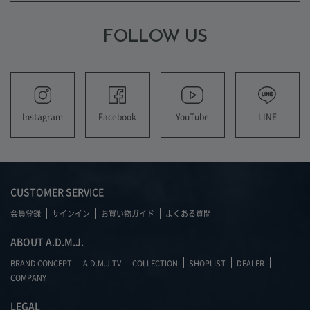
FOLLOW US
YouTube
LINE
Instagram
Facebook
CUSTOMER SERVICE
会員登録
サインイン
お買い物ガイド
よくある質問
ABOUT A.D.M.J.
BRAND CONCEPT
A.D.M.J.TV
COLLECTION
SHOPLIST
DEALER
COMPANY
LEGAL