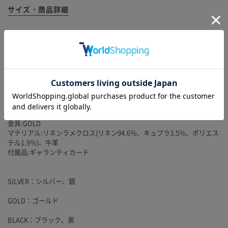
サイズ・商品詳細
開口:マグネットボタン付ベロ
外側:オープンポケット1個
内側:メイン1室、スナップボタン付ポケット1個、キーストラップ
底鋲:なし(アテ革は付いています。)
サイズ:W32(底部)～38(口元)×H25×D15cm
ハンドル立ち上がり:約15cm
※ショルダーストラップは付いていません。
※A4サイズは収納できます。
重さ:約505g
金具:GOLD
マテリアル:リネンラメクロス(リネン94.6％、キュプラ3.5％、ポリエス
テル1.9％)、牛革
付属品:ギャランティカード
SILVER：シルバー、銀
GOLD：ゴールド
BLACK：ブラック、黒