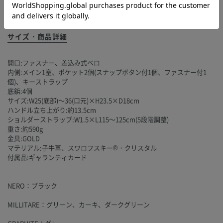
サイズ・商品詳細
開口:ファスナー、差込み式ベロ
内側:メイン1室、ポケット2個(スナップボタン付1個、ファスナー付1
個)、キーストラップ
底鋲:4個
サイズ:W25(底部)～36(口元)×H23.5×D18cm
ハンドル立ち上がり:約13.5cm
ショルダーストラップ:W1.5×L115～125cm(5段階調整)
重さ:約590g
金具:GOLD
マテリアル:子牛革、スワロフスキー®・クリスタル
付属品:ギャランティカード
NERO：ブラック
MILLITARE：グリーン、カーキ、ダークグリーン