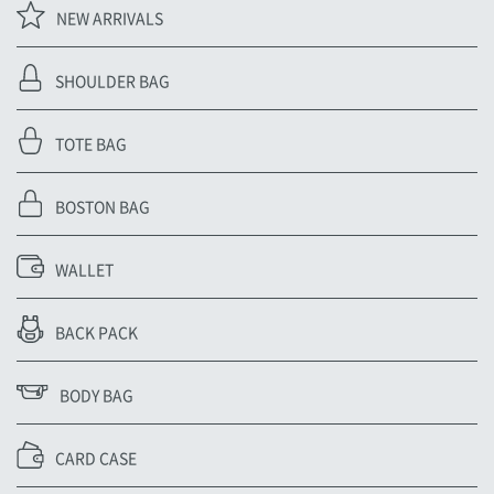
NEW ARRIVALS
SHOULDER BAG
TOTE BAG
BOSTON BAG
WALLET
BACK PACK
BODY BAG
CARD CASE