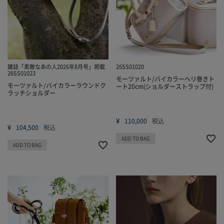
雑誌「素敵なあの人2026年8月号」掲載
26SS01020
26SS01023
モーツァルト/バイカラーヘリ巻きト
モーツァルト/バイカラーラウンドク
ート20cm(ショルダーストラップ付)
ラッチショルダー
¥
110,000
税込
¥
104,500
税込
ADD TO BAG
ADD TO BAG