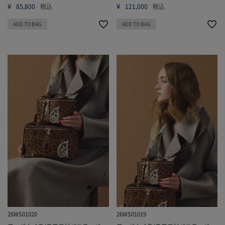
¥
¥
85,800
税込
121,000
税込
ADD TO BAG
ADD TO BAG
26WS01020
26WS01019