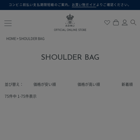
コンビニ前払い支払期限短縮のご案内。
お買い物ガイド
よりご確認ください。
検索
OFFICIAL ONLINE STORE
HOME
SHOULDER BAG
SHOULDER BAG
並び替え
価格が安い順
価格が高い順
新着順
75
件中
1
-
75
件表示