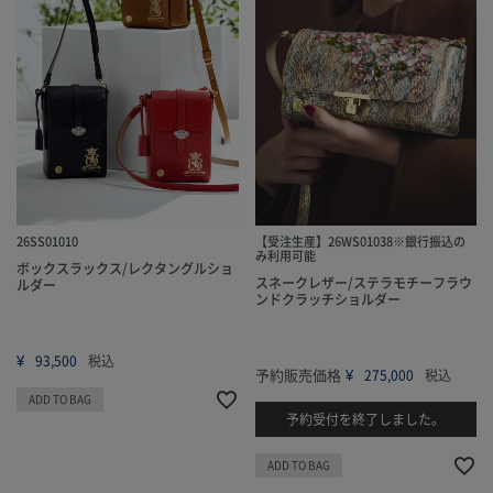
26SS01010
【受注生産】26WS01038※銀行振込の
み利用可能
ボックスラックス/レクタングルショ
スネークレザー/ステラモチーフラウ
ルダー
ンドクラッチショルダー
¥
93,500
税込
予約販売価格
¥
275,000
税込
ADD TO BAG
予約受付を終了しました。
ADD TO BAG