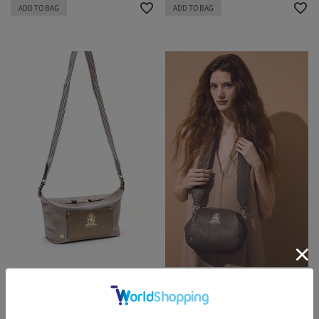
ADD TO BAG
ADD TO BAG
25MARCHI07DI
【オンラインストア限定特別価格】
26SC030101A
ナイロンリュクス/マーキスショルダ
牛革/ガマグチ2WAYショルダー
ー