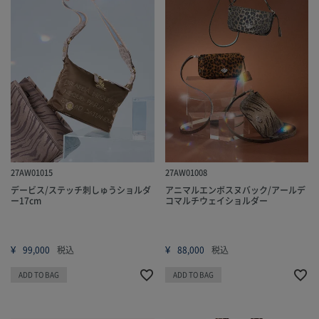
27AW01015
27AW01008
デービス/ステッチ刺しゅうショルダ
アニマルエンボスヌバック/アールデ
ー17cm
コマルチウェイショルダー
¥
¥
99,000
税込
88,000
税込
ADD TO BAG
ADD TO BAG