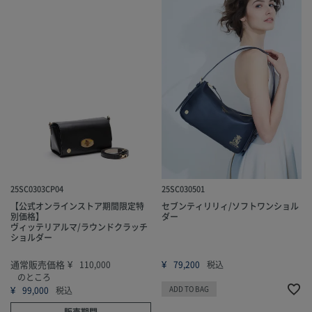
25SC0303CP04
25SC030501
【公式オンラインストア期間限定特
セブンティリリィ/ソフトワンショル
別価格】
ダー
ヴィッテリアルマ/ラウンドクラッチ
ショルダー
通常販売価格
¥
¥
110,000
79,200
税込
のところ
¥
ADD TO BAG
99,000
税込
販売期間