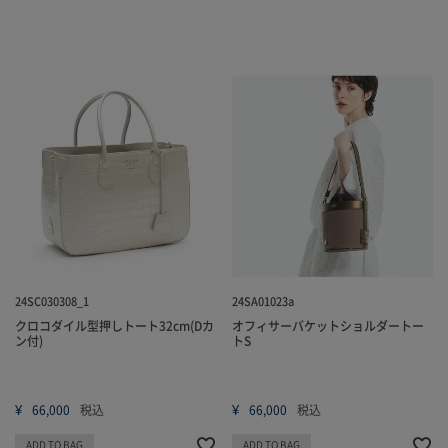
24SC030308_1
24SA01023a
クロコダイル型押しトート32cm(Dカ
オフィサーバケットショルダートー
ン付)
トS
¥
¥
66,000
税込
66,000
税込
ADD TO BAG
ADD TO BAG