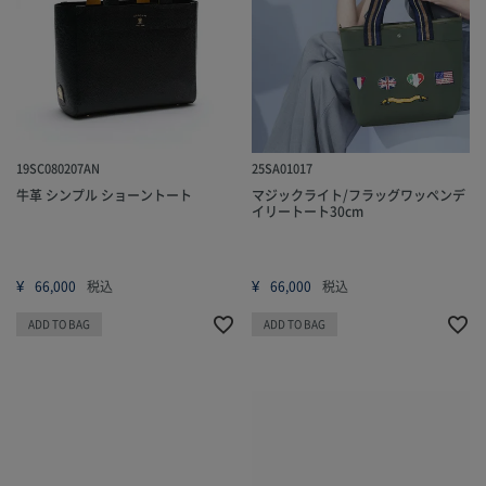
19SC080207AN
25SA01017
牛革 シンプル ショーントート
マジックライト/フラッグワッペンデ
イリートート30cm
¥
¥
66,000
税込
66,000
税込
ADD TO BAG
ADD TO BAG