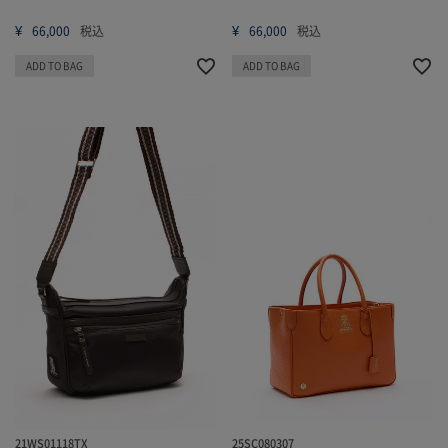
¥
¥
66,000
税込
66,000
税込
ADD TO BAG
ADD TO BAG
21WS01118TX
25SC080307