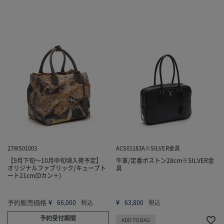
27WS01003
ACS01183A※SILVER金具
【9月下旬～10月中旬頃入荷予定】
牛革/定番ボストン28cm※SILVER金
オリジナルファブリック/キューブト
具
ート21cm(Dカン＋)
予約販売価格
¥
¥
66,000
税込
63,800
税込
予約受付期間
ADD TO BAG