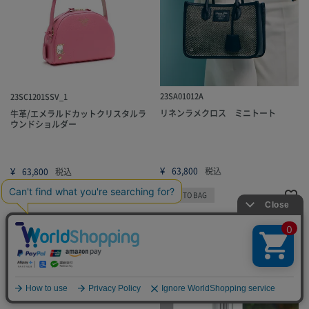
23SA01012A
23SC1201SSV_1
リネンラメクロス ミニトート
牛革/エメラルドカットクリスタルラ
ウンドショルダー
¥
¥
63,800
税込
63,800
税込
ADD TO BAG
ADD TO BAG