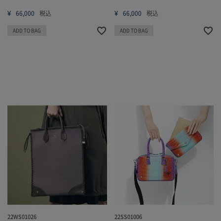
¥
¥
66,000
税込
66,000
税込
ADD TO BAG
ADD TO BAG
22WS01026
22SS01006