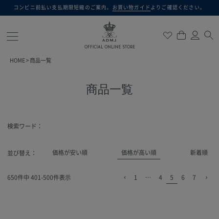
コンビニ前払い支払期限短縮のご案内。
お買い物ガイド
よりご確認ください。
検索
OFFICIAL ONLINE STORE
HOME
商品一覧
商品一覧
検索ワード：
価格が安い順
価格が高い順
新着順
並び替え
650
件中
401
-
500
件表示
1
…
4
5
6
7