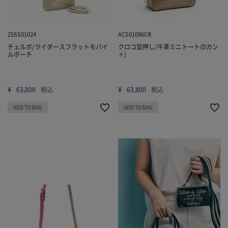
25SS01024
ACS01086CR
チェルボ/ライダースフラットモバイ
クロコ型押し/牛革ミニトート(Dカン
ルポーチ
＋)
¥
¥
63,800
税込
63,800
税込
ADD TO BAG
ADD TO BAG