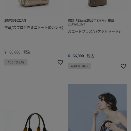
20WS01022AN
雑誌「25ans2026年7月号」掲載
26AW01027
牛革/スワロ付きミニトート(Dカン＋)
スエードプラス/バケットトートS
¥
66,000
税込
¥
66,000
税込
ADD TO BAG
ADD TO BAG