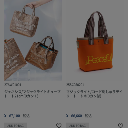
27AW01001
25SC050201
ジェネシス/マジックライトキューブ
マジックライト/コード刺しゅうデイ
トート21cm(Dカン＋)
リートートM(Dカン付)
¥
¥
67,100
税込
66,660
税込
ADD TO BAG
ADD TO BAG