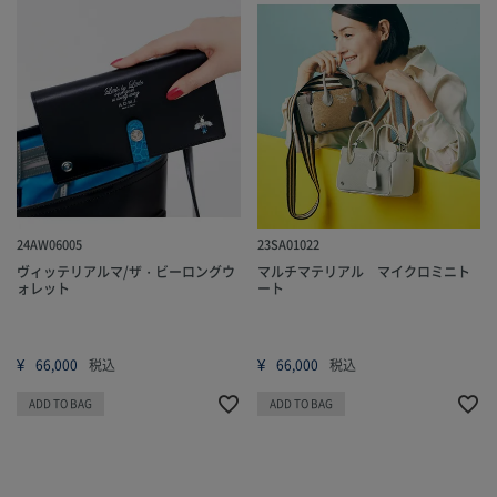
24AW06005
23SA01022
ヴィッテリアルマ/ザ・ビーロングウ
マルチマテリアル マイクロミニト
ォレット
ート
¥
¥
66,000
税込
66,000
税込
ADD TO BAG
ADD TO BAG