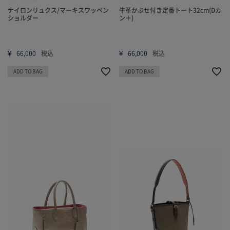
ナイロンリュクス/マーキスワッペン
牛革かぶせ付き定番トート32cm(Dカ
ショルダー
ン＋)
¥
¥
66,000
税込
66,000
税込
ADD TO BAG
ADD TO BAG