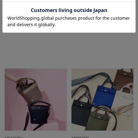
¥
¥
66,000
税込
66,000
税込
ADD TO BAG
ADD TO BAG
24SS01001a
24SS01023