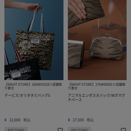
【NIGHT STORE】26AW01018※店舗取
【NIGHT STORE】27AW06001※店舗取
り寄せ
り寄せ
デービス/オリタタミバッグS
アニマルエンボスヌバック/Wガマグ
チパース
¥
¥
22,000
税込
27,500
税込
ADD TO BAG
ADD TO BAG