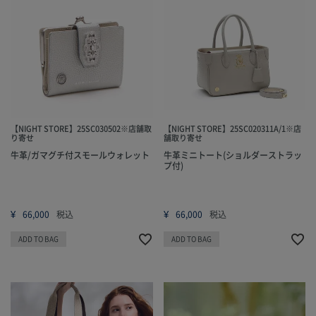
【NIGHT STORE】25SC030502※店舗取
【NIGHT STORE】25SC020311A/1※店
り寄せ
舗取り寄せ
牛革/ガマグチ付スモールウォレット
牛革ミニトート(ショルダーストラッ
プ付)
¥
¥
66,000
税込
66,000
税込
ADD TO BAG
ADD TO BAG