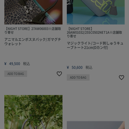
【NIGHT STORE】27AW06003※店舗取
【NIGHT STORE】
り寄せ
26AW01032/25SC0502NET1A※店舗取
り寄せ
アニマルエンボスヌバック/ガマグチ
マジックライト/コード刺しゅうキュ
ウォレット
ーブトート21cm(Dカン付)
¥
49,500
税込
¥
50,600
税込
ADD TO BAG
ADD TO BAG