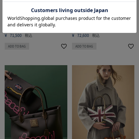
寄せ
り寄せ
牛革 クロコ型押し 定番 ボスト
マジックライト/キューブトート
ンバッグ 28cm
34cm
¥
¥
71,500
税込
72,600
税込
ADD TO BAG
ADD TO BAG