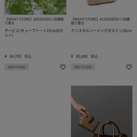
【NIGHT STORE】26SS01001※店舗取
【NIGHT STORE】ACS01083SV※店舗
り寄せ
取り寄せ
デービス/キューブトート25cm(Dカ
クリスタルソーイングボストン28cm
ン＋)
¥
¥
84,700
税込
85,800
税込
ADD TO BAG
ADD TO BAG