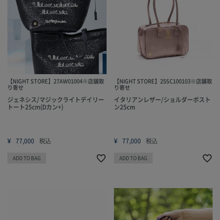
【NIGHT STORE】27AW01004※店舗取
【NIGHT STORE】25SC100103※店舗取
り寄せ
り寄せ
ジェネシス/マジックライトデイリー
イタリアンレザー/ショルダーボスト
トート25cm(Dカン+)
ン25cm
¥
¥
77,000
税込
77,000
税込
ADD TO BAG
ADD TO BAG