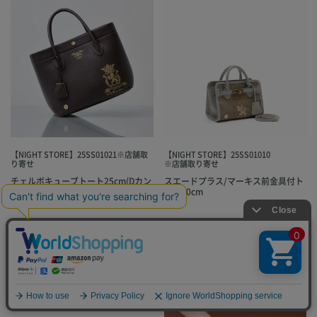
【NIGHT STORE】25SS01021※店舗取
【NIGHT STORE】25SS01010
り寄せ
※店舗取り寄せ
チェルボキューブトート25cm(Dカン
スエードプラス/マーキス前金具付ト
+)
ート20cm
¥
¥
110,000
税込
110,000
税込
ADD TO BAG
ADD TO BAG