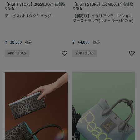
【NIGHT STORE】26SS01007※店舗取
【NIGHT STORE】26SA05001※店舗取
り寄せ
り寄せ
デービス/オリタタミバッグL
【別売り】イタリアンテープショル
ダーストラップ(レギュラー/107cm)
¥
¥
38,500
税込
44,000
税込
ADD TO BAG
ADD TO BAG