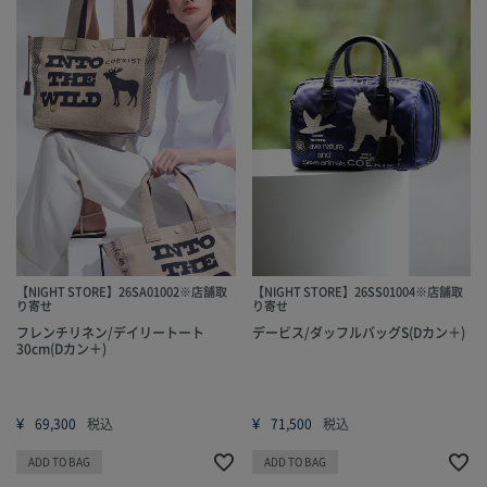
【NIGHT STORE】26SA01002※店舗取
【NIGHT STORE】26SS01004※店舗取
り寄せ
り寄せ
フレンチリネン/デイリートート
デービス/ダッフルバッグS(Dカン＋)
30cm(Dカン＋)
¥
¥
69,300
税込
71,500
税込
ADD TO BAG
ADD TO BAG