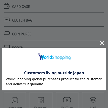
CARD CASE
CLUTCH BAG
COIN PURSE
PORCH
SHOULDER STRAP
FOLLOW US
YouTube
LINE
Instagram
Facebook