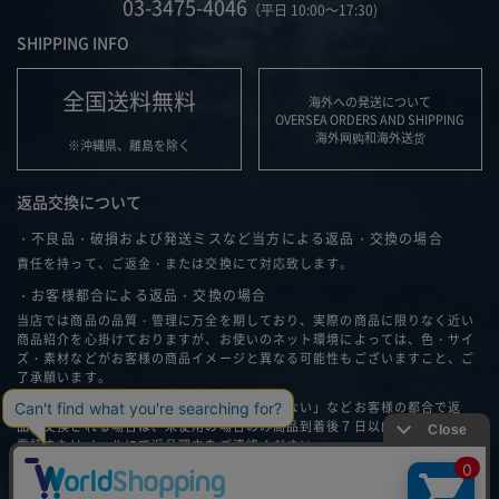
03-3475-4046
（平日 10:00～17:30)
SHIPPING INFO
全国送料無料
海外への発送について
OVERSEA ORDERS AND SHIPPING
海外网购和海外送货
※沖縄県、離島を除く
返品交換について
・不良品・破損および発送ミスなど当方による返品・交換の場合
責任を持って、ご返金・または交換にて対応致します。
・お客様都合による返品・交換の場合
当店では商品の品質・管理に万全を期しており、実際の商品に限りなく近い
商品紹介を心掛けておりますが、お使いのネット環境によっては、色・サイ
ズ・素材などがお客様の商品イメージと異なる可能性もございますこと、ご
了承願います。
「思ったイメージと違う」、「サイズが合わない」などお客様の都合で返
品・交換される場合は、未使用の場合のみ商品到着後７日以内に弊社へ、お
電話またはメールにて返品理由をご連絡ください。
返品・交換について詳細はこちら