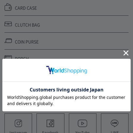
CARD CASE
CLUTCH BAG
COIN PURSE
PORCH
SHOULDER STRAP
FOLLOW US
YouTube
LINE
Instagram
Facebook