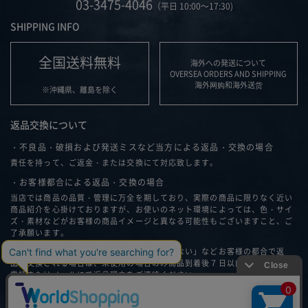
03-3475-4046
（平日 10:00～17:30)
SHIPPING INFO
全国送料無料
海外への発送について
OVERSEA ORDERS AND SHIPPING
海外网购和海外送货
※沖縄県、離島を除く
返品交換について
・不良品・破損および発送ミスなど当方による返品・交換の場合
責任を持って、ご返金・または交換にて対応致します。
・お客様都合による返品・交換の場合
当店では商品の品質・管理に万全を期しており、実際の商品に限りなく近い
商品紹介を心掛けておりますが、お使いのネット環境によっては、色・サイ
ズ・素材などがお客様の商品イメージと異なる可能性もございますこと、ご
了承願います。
「思ったイメージと違う」、「サイズが合わない」などお客様の都合で返
品・交換される場合は、未使用の場合のみ商品到着後７日以内に弊社へ、お
電話またはメールにて返品理由をご連絡ください。
返品・交換について詳細はこちら