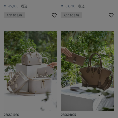
¥
¥
85,800
税込
62,700
税込
ADD TO BAG
ADD TO BAG
26SS01026
26SS01025