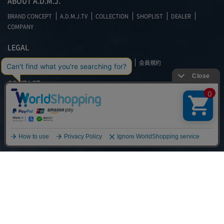
ABOUT A.D.M.J.
BRAND CONCEPT
A.D.M.J.TV
COLLECTION
SHOPLIST
DEALER
COMPANY
LEGAL
特定商取引に関する表記
プライバシーポリシー
会員規約
CONTACT
OFFICIAL ONLINE STORE
お問い合わせフォームはこちら
03-3475-4046
（平日 10:00～17:30)
SHIPPING INFO
全国送料無料
海外への発送について
OVERSEA ORDERS AND SHIPPING
海外网购和海外送货
※沖縄県、離島を除く