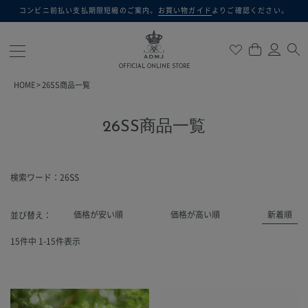
コンビニ前払い支払期限短縮のご案内。
お買い物ガイド
よりご確認ください。
検索
OFFICIAL ONLINE STORE
HOME
26SS商品一覧
26SS商品一覧
検索ワード：26SS
価格が安い順
価格が高い順
新着順
並び替え
15
件中
1
-
15
件表示