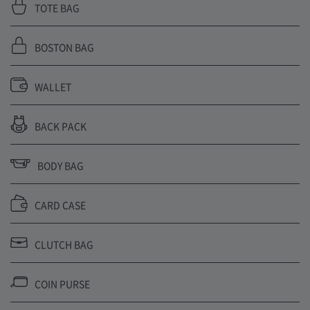
TOTE BAG
BOSTON BAG
WALLET
BACK PACK
BODY BAG
CARD CASE
CLUTCH BAG
COIN PURSE