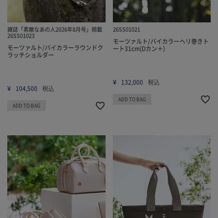
雑誌「素敵なあの人2026年8月号」掲載
26SS01021
26SS01023
モーツァルト/バイカラーヘリ巻きト
モーツァルト/バイカラーラウンドク
ート31cm(Dカン＋)
ラッチショルダー
¥
132,000
税込
¥
104,500
税込
ADD TO BAG
ADD TO BAG