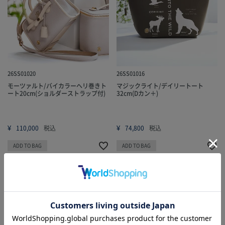
26SS01020
26SS01016
モーツァルト/バイカラーヘリ巻きト
マジックライト/デイリートート
ート20cm(ショルダーストラップ付)
32cm(Dカン＋)
¥
¥
110,000
税込
74,800
税込
ADD TO BAG
ADD TO BAG