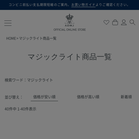
コンビニ前払い支払期限短縮のご案内。
お買い物ガイド
よりご確認ください。
検索
OFFICIAL ONLINE STORE
HOME
マジックライト商品一覧
マジックライト商品一覧
検索ワード：マジックライト
価格が安い順
価格が高い順
新着順
並び替え
40
件中
1
-
40
件表示