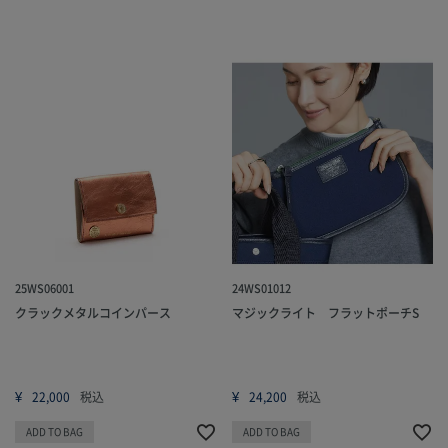
25WS06001
24WS01012
クラックメタルコインパース
マジックライト フラットポーチS
¥
¥
22,000
税込
24,200
税込
ADD TO BAG
ADD TO BAG