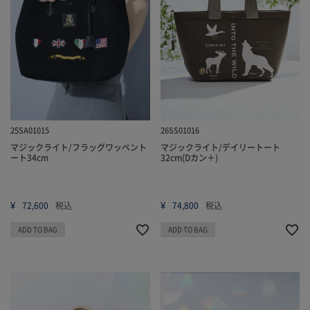
25SA01015
26SS01016
マジックライト/フラッグワッペント
マジックライト/デイリートート
ート34cm
32cm(Dカン＋)
¥
¥
72,600
税込
74,800
税込
ADD TO BAG
ADD TO BAG