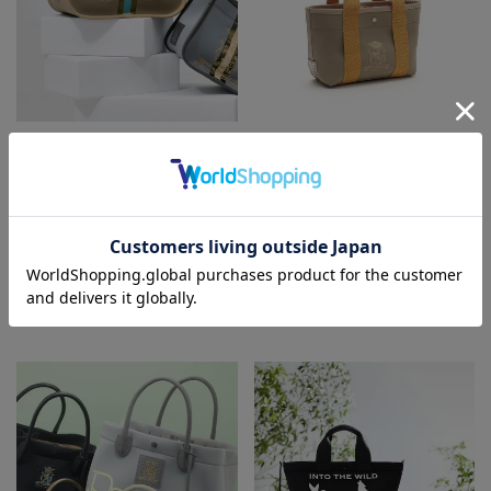
25SS01028
23SC080310_1
マジックライト/センターリボンベル
マジックライト/ステッチ刺しゅうワ
ボトムトートL
イドデイリートート
¥
¥
59,950
税込
59,950
税込
ADD TO BAG
ADD TO BAG