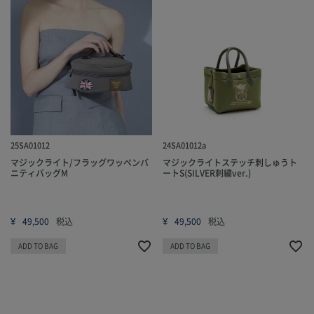
25SA01012
24SA01012a
マジックライト/フラッグワッペンバ
マジックライトステッチ刺しゅうト
ニティバッグM
ートS(SILVER刺繍ver.)
¥
¥
49,500
税込
49,500
税込
ADD TO BAG
ADD TO BAG