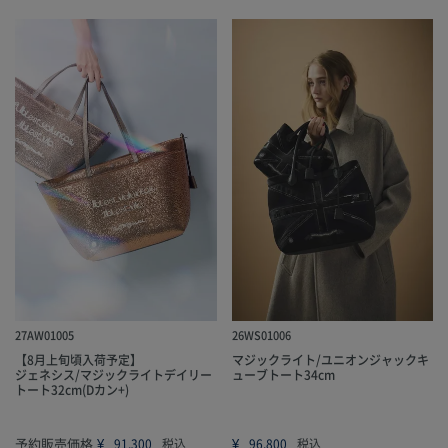
27AW01005
26WS01006
【8月上旬頃入荷予定】
マジックライト/ユニオンジャックキ
ジェネシス/マジックライトデイリー
ューブトート34cm
トート32cm(Dカン+)
予約販売価格
¥
¥
91,300
税込
96,800
税込