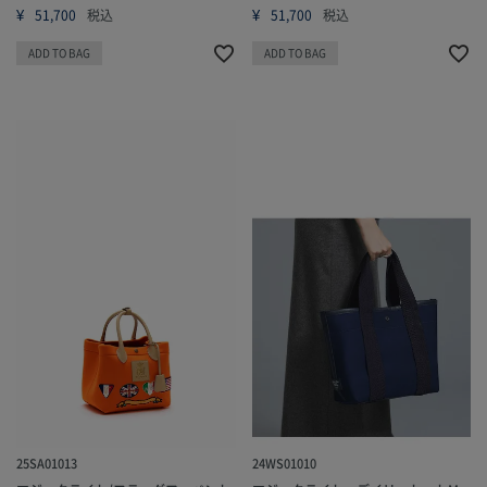
¥
¥
51,700
税込
51,700
税込
ADD TO BAG
ADD TO BAG
25SA01013
24WS01010