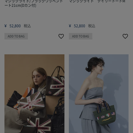
マジックライト/フラッグワッペント
マジックライト デイリートートM
ート21cm(Dカン付)
¥
¥
52,800
税込
52,800
税込
ADD TO BAG
ADD TO BAG