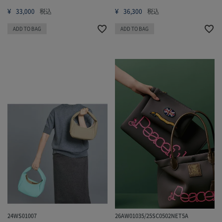
¥
¥
33,000
税込
36,300
税込
ADD TO BAG
ADD TO BAG
24WS01007
26AW01035/25SC0502NET5A