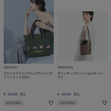
25SA01017
24SA01023a
マジックライト/フラッグワッペンデ
オフィサーバケットショルダートー
イリートート30cm
トS
¥
¥
66,000
税込
66,000
税込
ADD TO BAG
ADD TO BAG