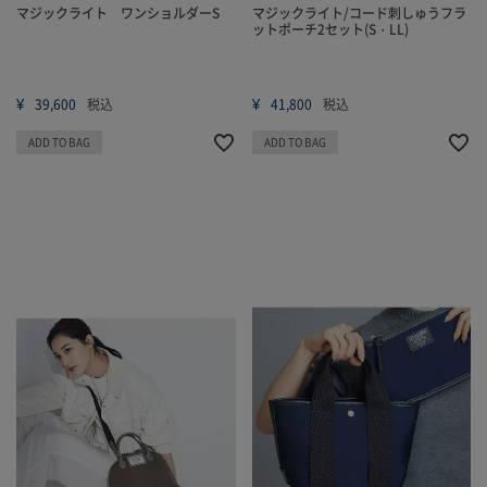
マジックライト ワンショルダーS
マジックライト/コード刺しゅうフラ
ットポーチ2セット(S・LL)
¥
¥
39,600
税込
41,800
税込
ADD TO BAG
ADD TO BAG