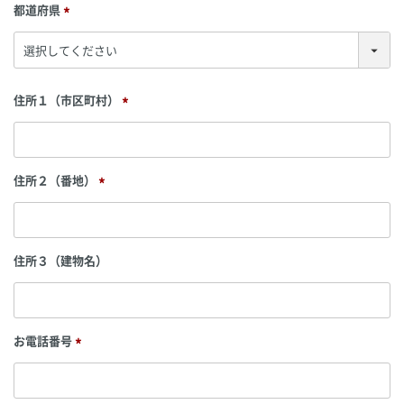
)
都道府県
(
必
須
)
住所１（市区町村）
(
必
須
)
住所２（番地）
(
必
須
)
住所３（建物名）
お電話番号
(
必
須