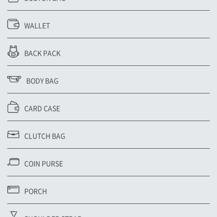
WALLET
BACK PACK
BODY BAG
CARD CASE
CLUTCH BAG
COIN PURSE
PORCH