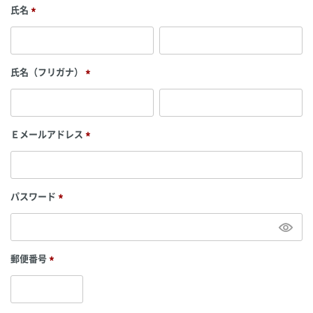
氏名
(
必
須
)
氏名（フリガナ）
(
必
須
)
Ｅメールアドレス
(
必
須
)
パスワード
(
必
須
)
郵便番号
(
必
須