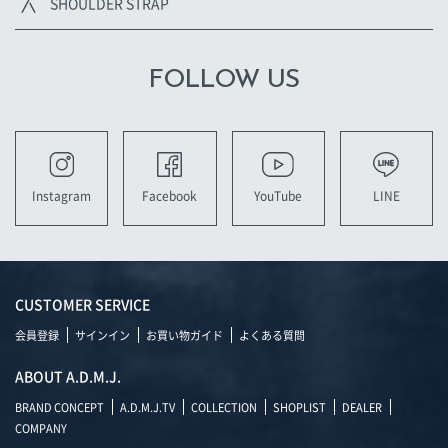
SHOULDER STRAP
FOLLOW US
YouTube
LINE
Instagram
Facebook
CUSTOMER SERVICE
会員登録
サインイン
お買い物ガイド
よくある質問
ABOUT A.D.M.J.
BRAND CONCEPT
A.D.M.J.TV
COLLECTION
SHOPLIST
DEALER
COMPANY