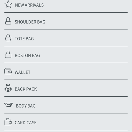
NEW ARRIVALS
SHOULDER BAG
TOTE BAG
BOSTON BAG
WALLET
BACK PACK
BODY BAG
CARD CASE