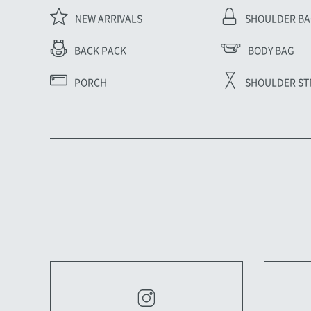
NEW ARRIVALS
SHOULDER B
BODY BAG
BACK PACK
PORCH
SHOULDER ST