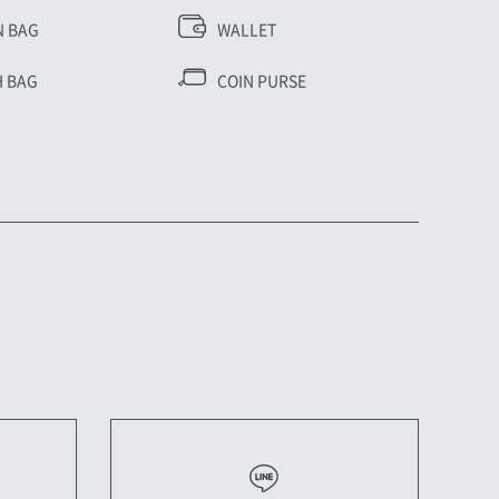
N BAG
WALLET
 BAG
COIN PURSE