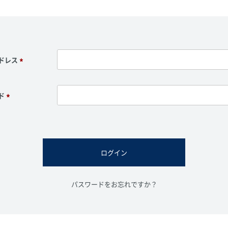
ドレス
(
必
須
ド
)
(
必
須
)
ログイン
パスワードをお忘れですか？