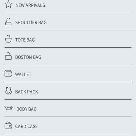
NEW ARRIVALS
SHOULDER BAG
TOTE BAG
BOSTON BAG
WALLET
BACK PACK
BODY BAG
CARD CASE