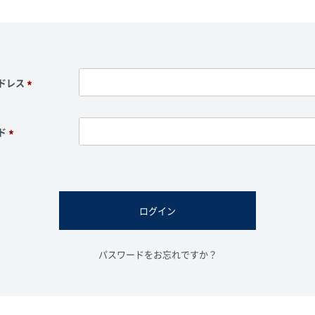
ドレス
(
必
須
ド
)
(
必
須
)
ログイン
パスワードをお忘れですか？