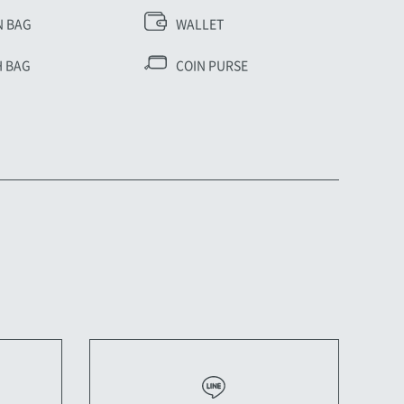
N BAG
WALLET
 BAG
COIN PURSE