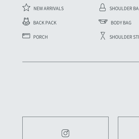
NEW ARRIVALS
SHOULDER B
BODY BAG
BACK PACK
PORCH
SHOULDER ST