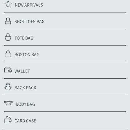
NEW ARRIVALS
SHOULDER BAG
TOTE BAG
BOSTON BAG
WALLET
BACK PACK
BODY BAG
CARD CASE