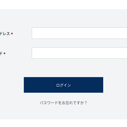
ドレス
(
必
須
ド
)
(
必
須
)
ログイン
パスワードをお忘れですか？