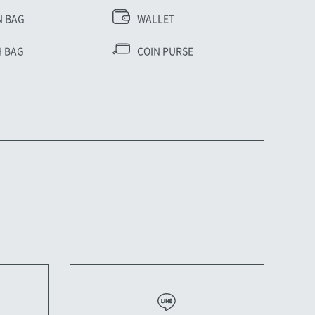
N BAG
WALLET
 BAG
COIN PURSE