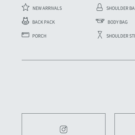
NEW ARRIVALS
SHOULDER B
BODY BAG
BACK PACK
PORCH
SHOULDER ST