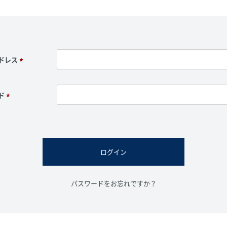
ドレス
(
必
須
ド
)
(
必
須
)
ログイン
パスワードをお忘れですか？