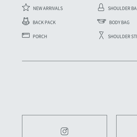
NEW ARRIVALS
SHOULDER B
BODY BAG
BACK PACK
PORCH
SHOULDER ST