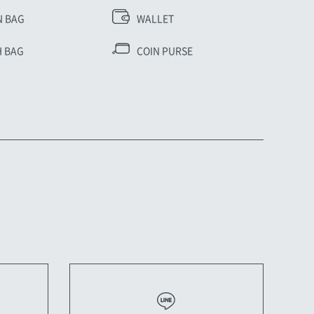
N BAG
WALLET
 BAG
COIN PURSE